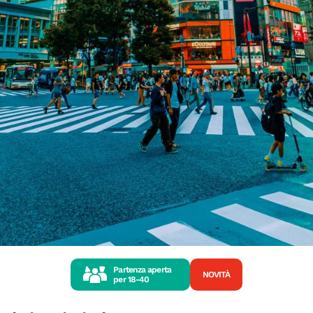
Partenza aperta
NOVITÀ
per
18-40