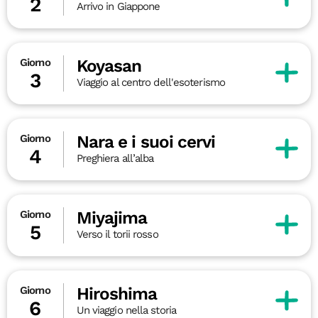
2
Arrivo in Giappone
Koyasan
Giorno
3
Viaggio al centro dell'esoterismo
Nara e i suoi cervi
Giorno
4
Preghiera all’alba
Miyajima
Giorno
5
Verso il torii rosso
Hiroshima
Giorno
6
Un viaggio nella storia