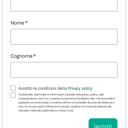
Nome
Cognome
Accetto le condizioni della
Privacy policy
Il sottoscritto, esaminate le informazioni riportate nella privacy policy, nella
consapevolezza che il mio consenso è puramente facoltativo oltre che revocabile in
qualsiasi momento presta il consenso all’invio di newsletter da parte del titolare (es.
invio di comunicazioni, offerte promozionali, iniziative commerciali dedicate alla
clientela, materiale pubblicitario a mezzo mail)
Iscriviti