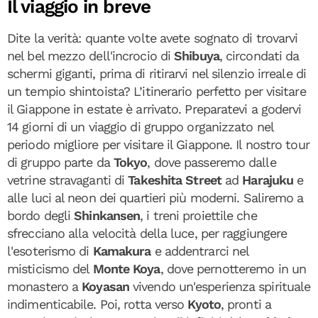
Il viaggio in breve
Dite la verità: quante volte avete sognato di trovarvi
nel bel mezzo dell'incrocio di
Shibuya
, circondati da
schermi giganti, prima di ritirarvi nel silenzio irreale di
un tempio shintoista? L’itinerario perfetto per visitare
il Giappone in estate è arrivato. Preparatevi a godervi
14 giorni di un viaggio di gruppo organizzato nel
periodo migliore per visitare il Giappone. Il nostro tour
di gruppo parte da
Tokyo
, dove passeremo dalle
vetrine stravaganti di
Takeshita Street
ad
Harajuku
e
alle luci al neon dei quartieri più moderni. Saliremo a
bordo degli
Shinkansen
, i treni proiettile che
sfrecciano alla velocità della luce, per raggiungere
l'esoterismo di
Kamakura
e addentrarci nel
misticismo del
Monte Koya
, dove pernotteremo in un
monastero a
Koyasan
vivendo un'esperienza spirituale
indimenticabile. Poi, rotta verso
Kyoto
, pronti a