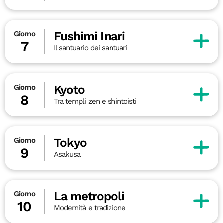
Fushimi Inari
Giorno
7
Il santuario dei santuari
Kyoto
Giorno
8
Tra templi zen e shintoisti
Tokyo
Giorno
9
Asakusa
La metropoli
Giorno
10
Modernità e tradizione