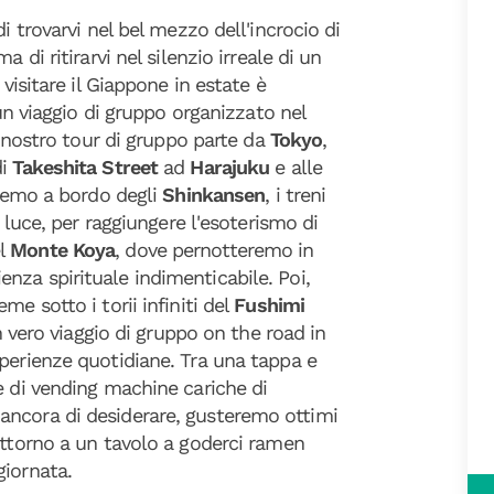
i trovarvi nel bel mezzo dell'incrocio di
a di ritirarvi nel silenzio irreale di un
 visitare il Giappone in estate è
 un viaggio di gruppo organizzato nel
Il nostro tour di gruppo parte da
Tokyo
,
di
Takeshita Street
ad
Harajuku
e
alle
iremo a bordo degli
Shinkansen
, i treni
a luce, per raggiungere l'esoterismo di
el
Monte Koya
, dove pernotteremo in
enza spirituale indimenticabile. Poi,
me sotto i torii infiniti del
Fushimi
n vero viaggio di gruppo on the road in
perienze quotidiane. Tra una tappa e
e di vending machine cariche di
ancora di desiderare, gusteremo ottimi
 attorno a un tavolo a goderci ramen
giornata.