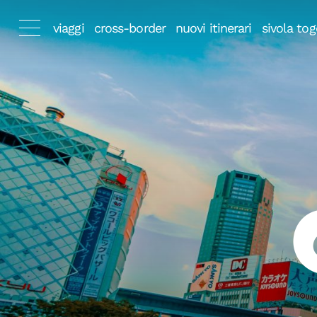
viaggi
cross-border
nuovi itinerari
sivola tog