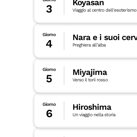
Koyasan
3
Viaggio al centro dell'esoterismo
Giorno
Nara e i suoi cerv
4
Preghiera all’alba
Giorno
Miyajima
5
Verso il torii rosso
Giorno
Hiroshima
6
Un viaggio nella storia