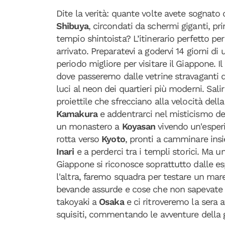
Dite la verità: quante volte avete sognato d
Shibuya
, circondati da schermi giganti, prim
tempio shintoista? L’itinerario perfetto per
arrivato. Preparatevi a godervi 14 giorni di
periodo migliore per visitare il Giappone. 
dove passeremo dalle vetrine stravaganti 
luci al neon dei quartieri più moderni. Sal
proiettile che sfrecciano alla velocità dell
Kamakura
e addentrarci nel misticismo d
un monastero a
Koyasan
vivendo un'esperi
rotta verso
Kyoto
, pronti a camminare insie
Inari
e a perderci tra i templi storici. Ma u
Giappone si riconosce soprattutto dalle es
l'altra, faremo squadra per testare un mar
bevande assurde e cose che non sapevate 
takoyaki a
Osaka
e ci ritroveremo la sera
squisiti, commentando le avventure della 