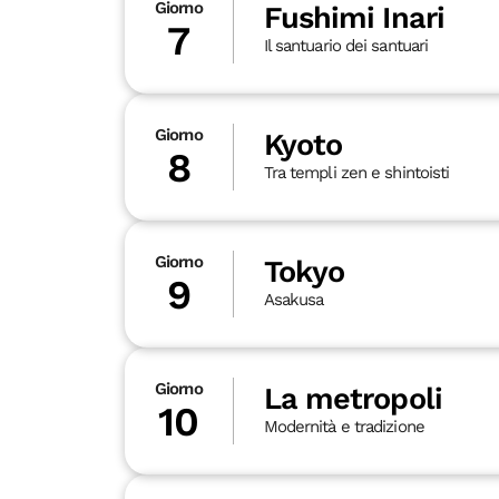
Giorno
Fushimi Inari
7
Il santuario dei santuari
Giorno
Kyoto
8
Tra templi zen e shintoisti
Giorno
Tokyo
9
Asakusa
Giorno
La metropoli
10
Modernità e tradizione