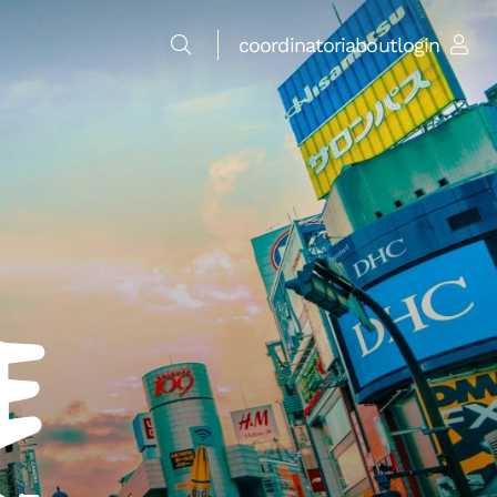
coordinatori
about
login
e