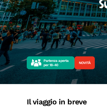
S
Partenza aperta
NOVITÀ
per
18-40
Il viaggio in breve