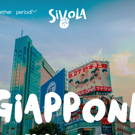
ether
periodi
Giappon