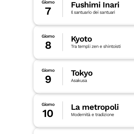
Giorno
Fushimi Inari
7
Il santuario dei santuari
Giorno
Kyoto
8
Tra templi zen e shintoisti
Giorno
Tokyo
9
Asakusa
Giorno
La metropoli
10
Modernità e tradizione