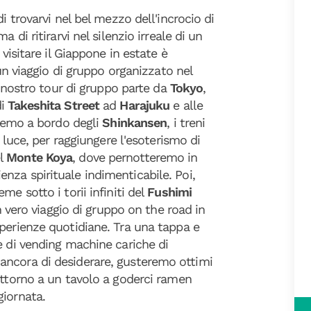
i trovarvi nel bel mezzo dell'incrocio di
a di ritirarvi nel silenzio irreale di un
 visitare il Giappone in estate è
 un viaggio di gruppo organizzato nel
Il nostro tour di gruppo parte da
Tokyo
,
di
Takeshita Street
ad
Harajuku
e
alle
iremo a bordo degli
Shinkansen
, i treni
a luce, per raggiungere l'esoterismo di
el
Monte Koya
, dove pernotteremo in
enza spirituale indimenticabile. Poi,
me sotto i torii infiniti del
Fushimi
n vero viaggio di gruppo on the road in
perienze quotidiane. Tra una tappa e
e di vending machine cariche di
ancora di desiderare, gusteremo ottimi
 attorno a un tavolo a goderci ramen
giornata.