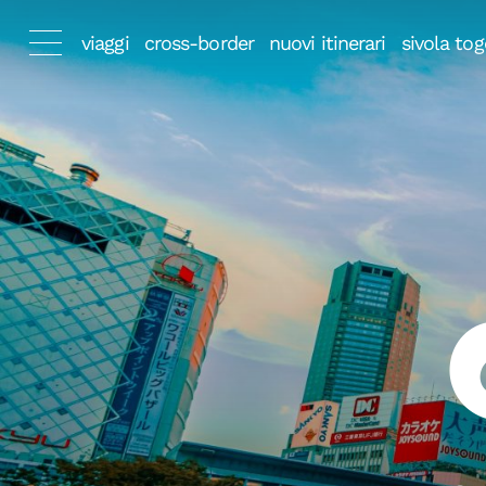
viaggi
cross-border
nuovi itinerari
sivola tog