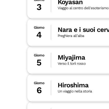
Koyasan
3
Viaggio al centro dell'esoterismo
Giorno
Nara e i suoi cerv
4
Preghiera all’alba
Giorno
Miyajima
5
Verso il torii rosso
Giorno
Hiroshima
6
Un viaggio nella storia