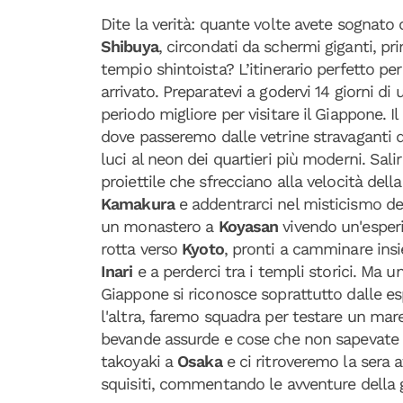
Dite la verità: quante volte avete sognato d
Shibuya
, circondati da schermi giganti, prim
tempio shintoista? L’itinerario perfetto per
arrivato. Preparatevi a godervi 14 giorni di
periodo migliore per visitare il Giappone. 
dove passeremo dalle vetrine stravaganti 
luci al neon dei quartieri più moderni. Sal
proiettile che sfrecciano alla velocità dell
Kamakura
e addentrarci nel misticismo d
un monastero a
Koyasan
vivendo un'esperi
rotta verso
Kyoto
, pronti a camminare insie
Inari
e a perderci tra i templi storici. Ma u
Giappone si riconosce soprattutto dalle es
l'altra, faremo squadra per testare un mar
bevande assurde e cose che non sapevate 
takoyaki a
Osaka
e ci ritroveremo la sera
squisiti, commentando le avventure della 