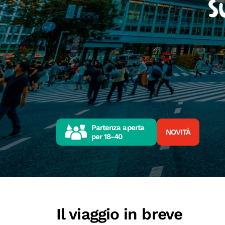
S
Partenza aperta
NOVITÀ
per
18-40
Il viaggio in breve