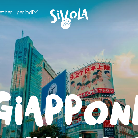
ether
periodi
Giappon