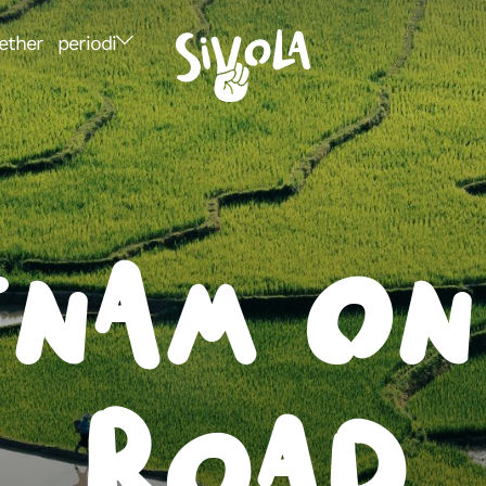
ether
periodi
tnam On
Road