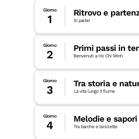
Giorno
Ritrovo e partenz
1
Si parte!
Giorno
Primi passi in ter
2
Benvenuti a Ho Chi Minh
Giorno
Tra storia e natu
3
La vita lungo il fiume
Giorno
Melodie e sapori
4
Tra barche e biciclette