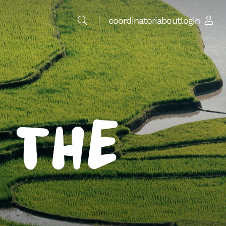
coordinatori
about
login
 the