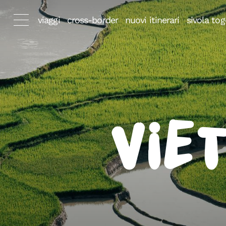
viaggi
cross-border
nuovi itinerari
sivola tog
Vie