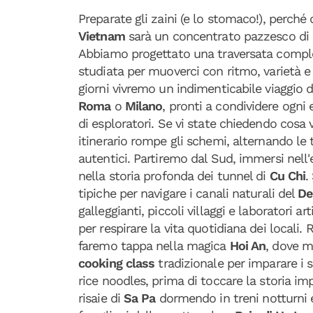
Preparate gli zaini (e lo stomaco!), perché
Vietnam
sarà un concentrato pazzesco di 
Abbiamo progettato una traversata compl
studiata per muoverci con ritmo, varietà e
giorni vivremo un indimenticabile viaggio 
Roma
o
Milano
, pronti a condividere ogn
di esploratori. Se vi state chiedendo cosa
itinerario rompe gli schemi, alternando le 
autentici. Partiremo dal Sud, immersi nell'
nella storia profonda dei tunnel di
Cu Chi
.
tipiche per navigare i canali naturali del
De
galleggianti, piccoli villaggi e laboratori a
per respirare la vita quotidiana dei locali. 
faremo tappa nella magica
Hoi An
, dove m
cooking class
tradizionale per imparare i s
rice noodles, prima di toccare la storia im
risaie di
Sa Pa
dormendo in treni notturni