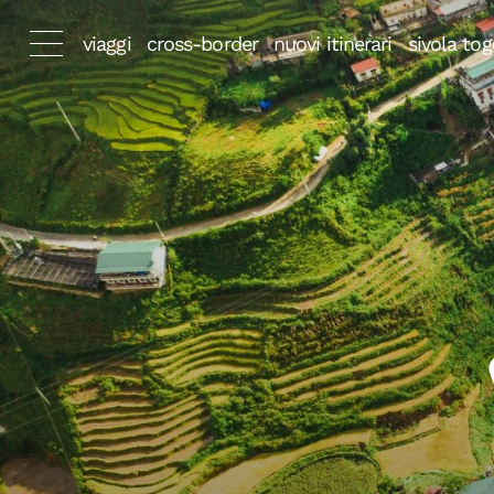
viaggi
cross-border
nuovi itinerari
sivola tog