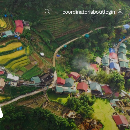
coordinatori
about
login
m