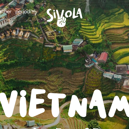
ether
periodi
Vietna