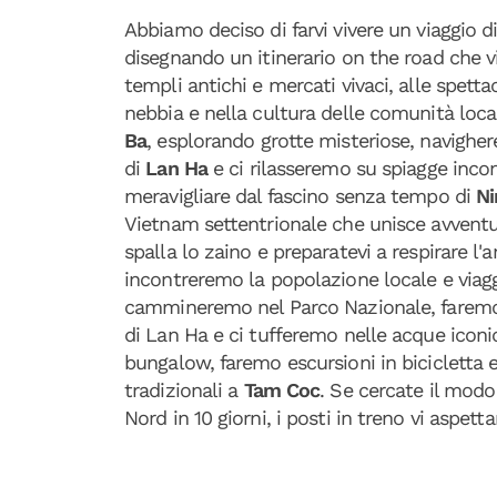
Abbiamo deciso di farvi vivere un viaggio d
disegnando un itinerario on the road che vi
templi antichi e mercati vivaci, alle spetta
nebbia e nella cultura delle comunità local
Ba
, esplorando grotte misteriose, navighe
di
Lan Ha
e ci rilasseremo su spiagge inco
meravigliare dal fascino senza tempo di
Ni
Vietnam settentrionale che unisce avventur
spalla lo zaino e preparatevi a respirare l'
incontreremo la popolazione locale e viag
cammineremo nel Parco Nazionale, farem
di Lan Ha e ci tufferemo nelle acque iconi
bungalow, faremo escursioni in bicicletta 
tradizionali a
Tam Coc
. Se cercate il modo 
Nord in 10 giorni, i posti in treno vi aspetta