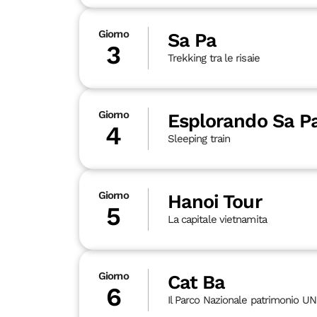
Giorno
Sa Pa
3
Trekking tra le risaie
Giorno
Esplorando Sa P
4
Sleeping train
Giorno
Hanoi Tour
5
La capitale vietnamita
Giorno
Cat Ba
6
Il Parco Nazionale patrimonio 