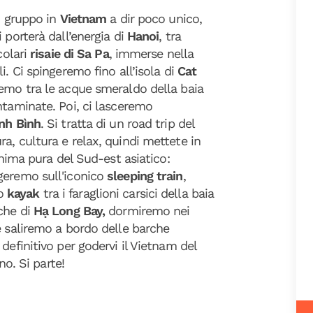
i gruppo in
Vietnam
a dir poco unico,
 porterà dall’energia di
Hanoi
, tra
colari
risaie di Sa Pa
, immerse nella
i. Ci spingeremo fino all’isola di
Cat
remo tra le acque smeraldo della baia
ntaminate. Poi, ci lasceremo
nh Bình
. Si tratta di un road trip del
a, cultura e relax, quindi mettete in
anima pura del Sud-est asiatico:
geremo sull'iconico
sleeping train
,
o
kayak
tra i faraglioni carsici della baia
che di
Hạ Long Bay,
dormiremo nei
e saliremo a bordo delle barche
definitivo per godervi il Vietnam del
no. Si parte!