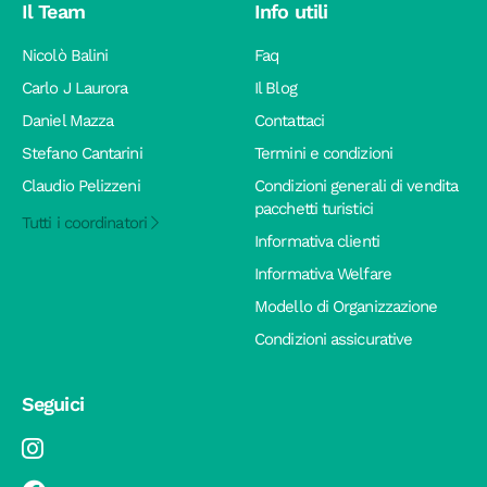
Il Team
Info utili
Nicolò Balini
Faq
Carlo J Laurora
Il Blog
Daniel Mazza
Contattaci
Stefano Cantarini
Termini e condizioni
Claudio Pelizzeni
Condizioni generali di vendita
pacchetti turistici
Tutti i coordinatori
Informativa clienti
Informativa Welfare
Modello di Organizzazione
Condizioni assicurative
Seguici