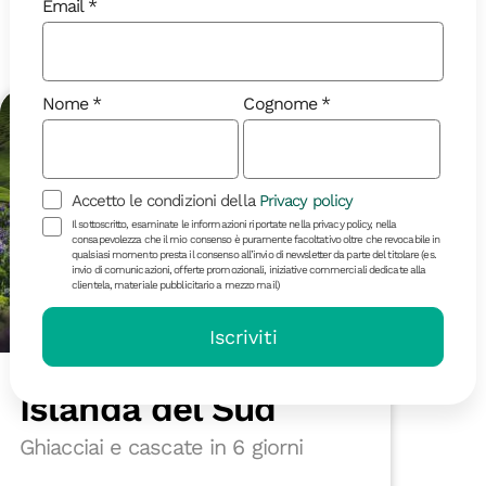
Email
Agosto 2026
Nome
Cognome
Ultimi posti!
18-40
Accetto le condizioni della
Privacy policy
Il sottoscritto, esaminate le informazioni riportate nella privacy policy, nella
consapevolezza che il mio consenso è puramente facoltativo oltre che revocabile in
qualsiasi momento presta il consenso all’invio di newsletter da parte del titolare (es.
invio di comunicazioni, offerte promozionali, iniziative commerciali dedicate alla
clientela, materiale pubblicitario a mezzo mail)
Iscriviti
6 giorni | in partenza il 21/08
Islanda del Sud
Ghiacciai e cascate in 6 giorni