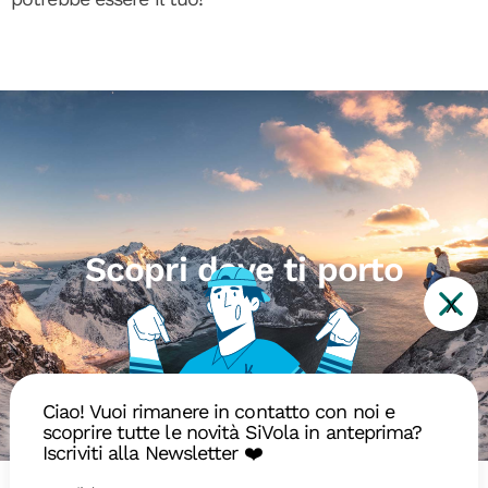
Scopri dove ti porto
X
Ciao! Vuoi rimanere in contatto con noi e
Disponibili
In arrivo
Sold out
scoprire tutte le novità SiVola in anteprima?
Iscriviti alla Newsletter ❤️