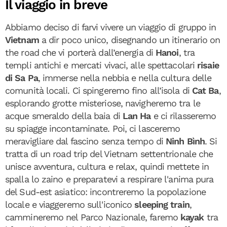
Il viaggio in breve
Abbiamo deciso di farvi vivere un viaggio di gruppo in
Vietnam
a dir poco unico, disegnando un itinerario on
the road che vi porterà dall’energia di
Hanoi
, tra
templi antichi e mercati vivaci, alle spettacolari
risaie
di Sa Pa
, immerse nella nebbia e nella cultura delle
comunità locali. Ci spingeremo fino all’isola di
Cat Ba
,
esplorando grotte misteriose, navigheremo tra le
acque smeraldo della baia di
Lan Ha
e ci rilasseremo
su spiagge incontaminate. Poi, ci lasceremo
meravigliare dal fascino senza tempo di
Ninh Bình
. Si
tratta di un road trip del Vietnam settentrionale che
unisce avventura, cultura e relax, quindi mettete in
spalla lo zaino e preparatevi a respirare l'anima pura
del Sud-est asiatico: incontreremo la popolazione
locale e viaggeremo sull'iconico
sleeping train
,
cammineremo nel Parco Nazionale, faremo
kayak
tra