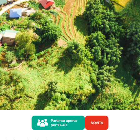
Partenza aperta
NOVITÀ
per
18-40