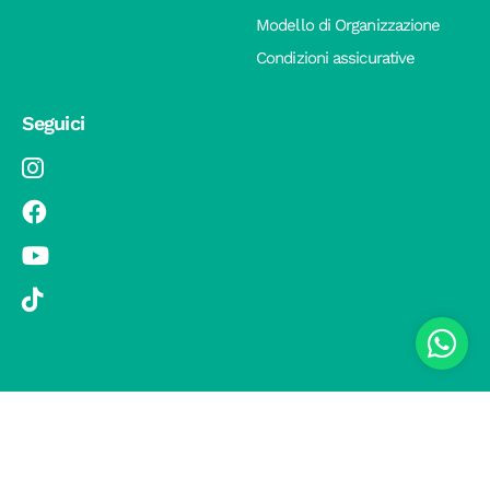
Modello di Organizzazione
Condizioni assicurative
Seguici
© 2019 Si Vola s.r.l. - Socio Unico - C.F./P.IVA 08326410720 - Via
Pietro Andrea Saccardo 9, 20134 Milano - capitale sociale versato