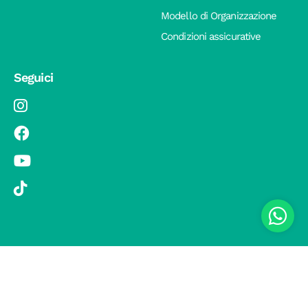
Modello di Organizzazione
Condizioni assicurative
Seguici
© 2019 Si Vola s.r.l. - Socio Unico - C.F./P.IVA 08326410720 - Via
Pietro Andrea Saccardo 9, 20134 Milano - capitale sociale versato