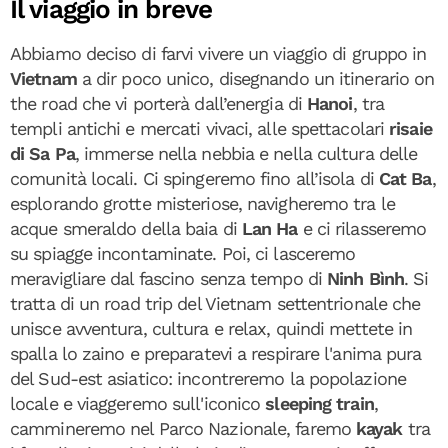
Il viaggio in breve
Abbiamo deciso di farvi vivere un viaggio di gruppo in
Vietnam
a dir poco unico, disegnando un itinerario on
the road che vi porterà dall’energia di
Hanoi
, tra
templi antichi e mercati vivaci, alle spettacolari
risaie
di Sa Pa
, immerse nella nebbia e nella cultura delle
comunità locali. Ci spingeremo fino all’isola di
Cat Ba
,
esplorando grotte misteriose, navigheremo tra le
acque smeraldo della baia di
Lan Ha
e ci rilasseremo
su spiagge incontaminate. Poi, ci lasceremo
meravigliare dal fascino senza tempo di
Ninh Bình
. Si
tratta di un road trip del Vietnam settentrionale che
unisce avventura, cultura e relax, quindi mettete in
spalla lo zaino e preparatevi a respirare l'anima pura
del Sud-est asiatico: incontreremo la popolazione
locale e viaggeremo sull'iconico
sleeping train
,
cammineremo nel Parco Nazionale, faremo
kayak
tra