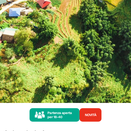
Partenza aperta
NOVITÀ
per
18-40