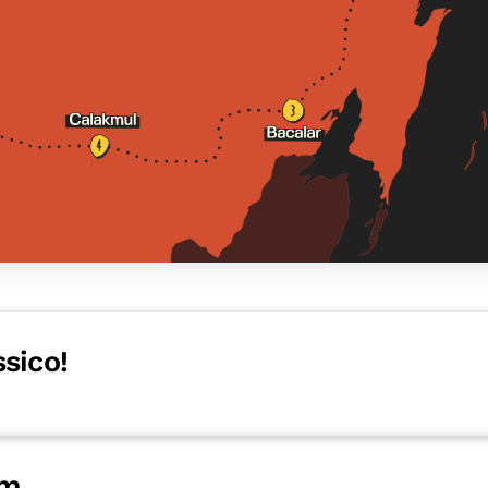
sico!
um