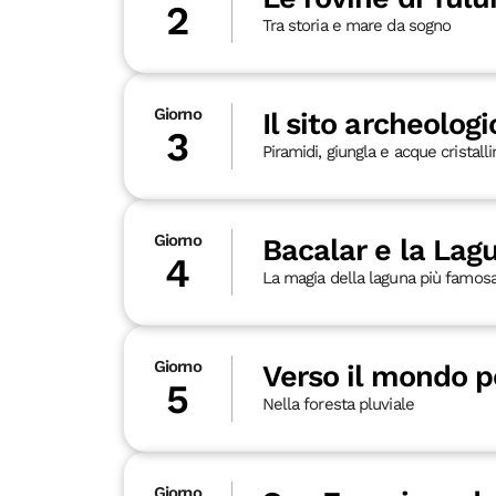
2
Tra storia e mare da sogno
Giorno
Il sito archeolog
3
Piramidi, giungla e acque cristall
Giorno
Bacalar e la Lagu
4
La magia della laguna più famos
Giorno
Verso il mondo 
5
Nella foresta pluviale
Giorno