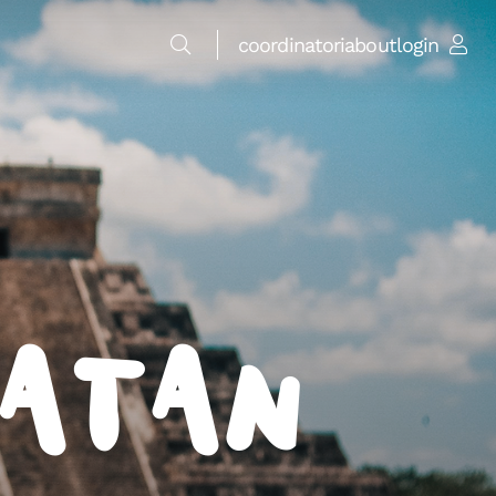
coordinatori
about
login
catán