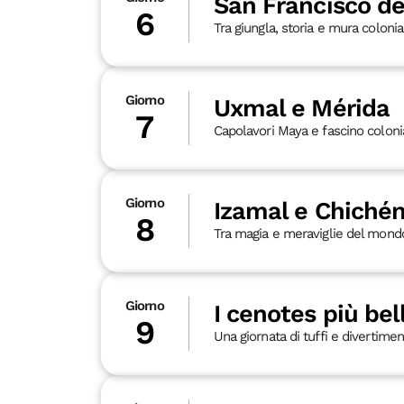
San Francisco 
6
Tra giungla, storia e mura colonia
Giorno
Uxmal e Mérida
7
Capolavori Maya e fascino coloni
Giorno
Izamal e Chichén
8
Tra magia e meraviglie del mond
Giorno
I cenotes più bel
9
Una giornata di tuffi e divertime