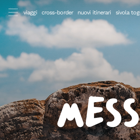
viaggi
cross-border
nuovi itinerari
sivola tog
Mess