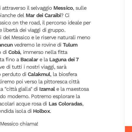
i attraverso il selvaggio
Messico
, sulle
 bianche del
Mar dei Caraibi
? Ci
sico on the road, il percorso ideale per
e libertà dei viaggi di gruppo.
ti del Messico e le riserve naturali meno
ancun
vedremo le rovine di
Tulum
o di
Cobá
, immerso nella fitta
ta fino a
Bacalar
e la
Laguna dei 7
 di tutti i nostri viaggi, sarà
o perduto di
Calakmul
, la biosfera
aliremo poi verso la pittoresca città
 la "città gialla" di
Izamal
e la maestosa
ondo moderno. Potremo esplorare la
acolari acque rosa di
Las Coloradas
,
endida isola di
Holbox
.
l Messico chiama!