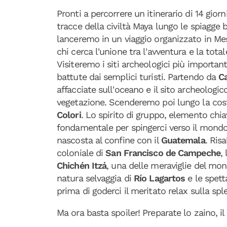
Pronti a percorrere un itinerario di 14 giorn
tracce della civiltà Maya lungo le spiagge
lanceremo in un viaggio organizzato in Mes
chi cerca l'unione tra l'avventura e la total
Visiteremo i siti archeologici più importan
battute dai semplici turisti. Partendo da
C
affacciate sull'oceano e il sito archeologic
vegetazione. Scenderemo poi lungo la cos
Colori
. Lo spirito di gruppo, elemento chiave
fondamentale per spingerci verso il mond
nascosta al confine con il
Guatemala
. Ris
coloniale di
San Francisco de Campeche
,
Chichén Itzá
, una delle meraviglie del m
natura selvaggia di
Río Lagartos
e le spett
prima di goderci il meritato relax sulla spl
Ma ora basta spoiler! Preparate lo zaino, i