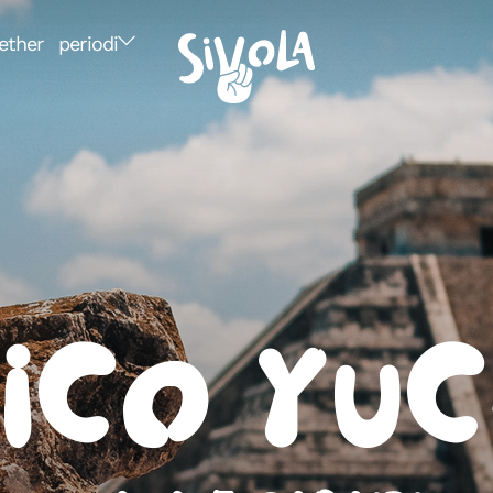
ether
periodi
ico Yu