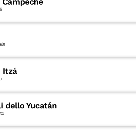
de Campeche
li
ale
 Itzá
o
li dello Yucatán
nto