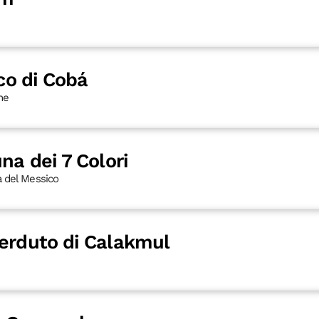
ico di Cobá
ine
na dei 7 Colori
a del Messico
perduto di Calakmul