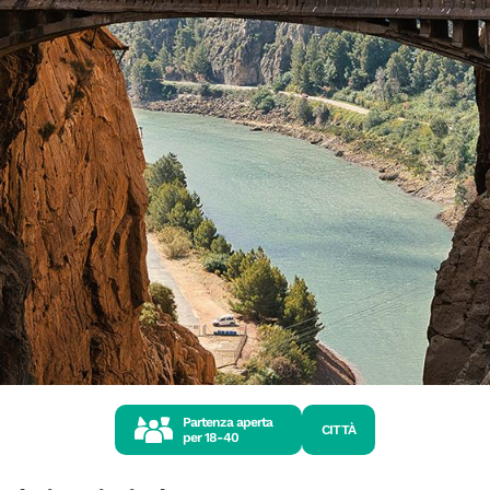
Partenza aperta
CITTÀ
per
18-40