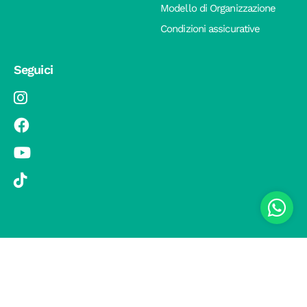
Modello di Organizzazione
Condizioni assicurative
Seguici
© 2019 Si Vola s.r.l. - Socio Unico - C.F./P.IVA 08326410720 - Via
Pietro Andrea Saccardo 9, 20134 Milano - capitale sociale versato
1.000.000,00 € - SCIA Protocollo n. 33779 del 25 Luglio 2019 -