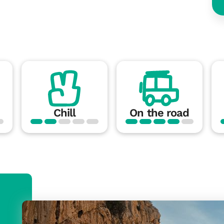
!
Chill
On the road