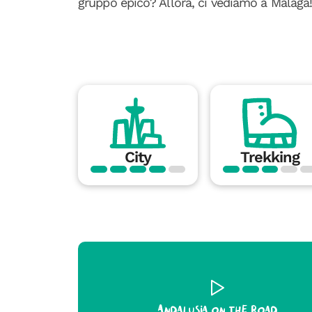
gruppo epico? Allora, ci vediamo a Malaga
City
Trekking
Andalusia on the road