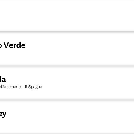
o Verde
da
 affascinante di Spagna
ey