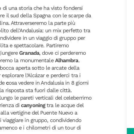
o di una storia che ha visto fondersi
re il sud della Spagna con le scarpe da
lina. Attraverseremo la parte più
olito dell'Andalusia: un mix perfetto tra
ondividere in un viaggio di gruppo per
olita e spettacolare. Partiremo
giungere
Granada
, dove ci perderemo
teremo la monumentale
Alhambra
.
bocca aperta sotto le arcate della
 esplorare l’Alcázar e perderci tra i
ede
c
osa vedere in Andalusia in 8 giorni
 risposta sta fuori dalle città.
ngo le pareti verticali del celeberrimo
rienza di
canyoning
tra le acque del
alla vertigine del Puente Nuevo a
i viaggiare in gruppo, condividendo
lamenco e i chilometri di un tour di