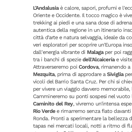
L’Andalusia
è calore, sapori, profumi e l'ec
Oriente e Occidente. Il tocco magico è vive
trekking ai piedi e una sana dose di adrena
autentica della regione in un itinerario ins
città d'arte e natura selvaggia, ideale da c
veri esploratori per scoprire un'Europa ins
dall'energia vibrante di
Malaga
per poi rag
tra i banchi di spezie
dell'Alcaicería
e visi
Attraverseremo poi
Cordova
, rimanendo a 
Mezquita
, prima di approdare a
Siviglia
per
vicoli del Barrio Santa Cruz. Per chi si chi
per vivere un viaggio davvero memorabile, la
Cammineremo su ponti sospesi nel vuoto lu
Caminito del Rey
, vivremo un'intensa espe
Rio Verde
e rimarremo senza fiato davanti 
Ronda. Pronti a sperimentare la bellezza d
tapas nei mercati locali, notti a ritmo di f