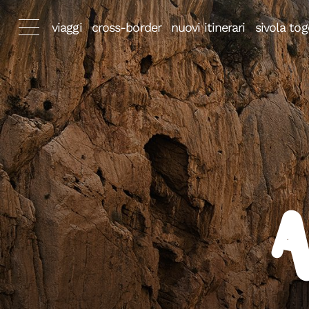
viaggi
cross-border
nuovi itinerari
sivola tog