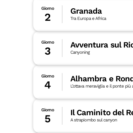
Giorno
Granada
2
Tra Europa e Africa
Giorno
Avventura sul Ri
3
Canyoning
Giorno
Alhambra e Ron
4
L’ottava meraviglia e il ponte più
Giorno
Il Caminito del R
5
A strapiombo sul canyon