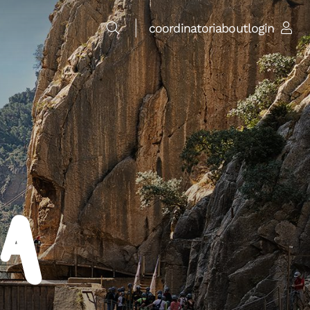
coordinatori
about
login
a