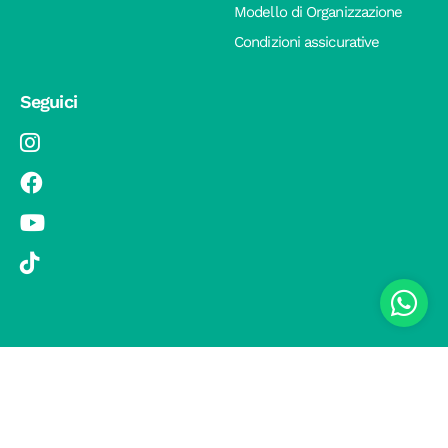
Modello di Organizzazione
Condizioni assicurative
Seguici
© 2019 Si Vola s.r.l. - Socio Unico - C.F./P.IVA 08326410720 - Via
Pietro Andrea Saccardo 9, 20134 Milano - capitale sociale versato
1.000.000,00 € - SCIA Protocollo n. 33779 del 25 Luglio 2019 -