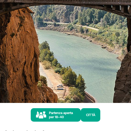
Partenza aperta
CITTÀ
per
18-40