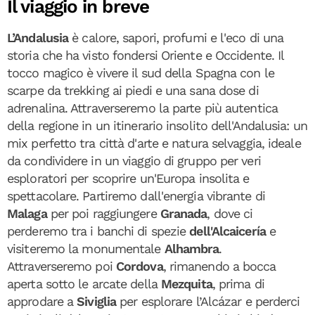
Il viaggio in breve
L’Andalusia
è calore, sapori, profumi e l'eco di una
storia che ha visto fondersi Oriente e Occidente. Il
tocco magico è vivere il sud della Spagna con le
scarpe da trekking ai piedi e una sana dose di
adrenalina. Attraverseremo la parte più autentica
della regione in un itinerario insolito dell'Andalusia: un
mix perfetto tra città d'arte e natura selvaggia, ideale
da condividere in un viaggio di gruppo per veri
esploratori per scoprire un'Europa insolita e
spettacolare. Partiremo dall'energia vibrante di
Malaga
per poi raggiungere
Granada
, dove ci
perderemo tra i banchi di spezie
dell'Alcaicería
e
visiteremo la monumentale
Alhambra
.
Attraverseremo poi
Cordova
, rimanendo a bocca
aperta sotto le arcate della
Mezquita
, prima di
approdare a
Siviglia
per esplorare l’Alcázar e perderci