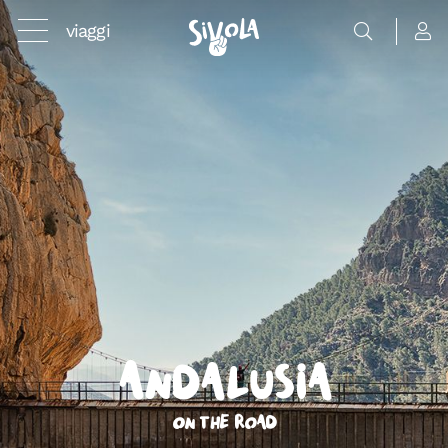
viaggi
Andalusia
On the road