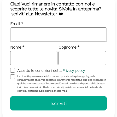
Ciao! Vuoi rimanere in contatto con noi e
scoprire tutte le novità SiVola in anteprima?
Iscriviti alla Newsletter ❤️
Email
Nome
Cognome
Accetto le condizioni della
Privacy policy
Diari di Viaggio
Il sottoscritto, esaminate le informazioni riportate nella privacy policy, nella
consapevolezza che il mio consenso è puramente facoltativo oltre che revocabile in
qualsiasi momento presta il consenso all’invio di newsletter da parte del titolare (es.
Saudade brasiliana: viaggio lungo
invio di comunicazioni, offerte promozionali, iniziative commerciali dedicate alla
clientela, materiale pubblicitario a mezzo mail)
la Chapada Diamantina
Iscriviti
Guida alle migliori cose da fare durante un viaggio
di gruppo in Brasile