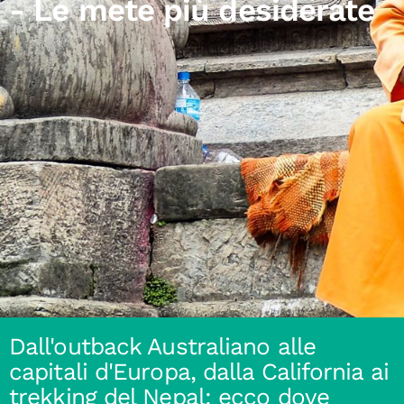
- Le mete più desiderate
Dall'outback Australiano alle
capitali d'Europa, dalla California ai
trekking del Nepal: ecco dove