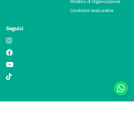
Modello di Organizzazione
Condizioni assicurative
Seguici
© 2019 Si Vola s.r.l. - Socio Unico - C.F./P.IVA 08326410720 - Via
Pietro Andrea Saccardo 9, 20134 Milano - capitale sociale versato
1.000.000,00 € - SCIA Protocollo n. 33779 del 25 Luglio 2019 -