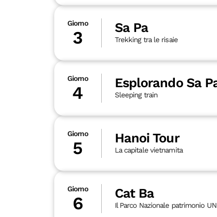
Giorno
Sa Pa
3
Trekking tra le risaie
Giorno
Esplorando Sa P
4
Sleeping train
Giorno
Hanoi Tour
5
La capitale vietnamita
Giorno
Cat Ba
6
Il Parco Nazionale patrimonio 