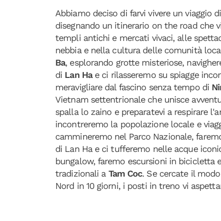
Abbiamo deciso di farvi vivere un viaggio d
disegnando un itinerario on the road che vi
templi antichi e mercati vivaci, alle spetta
nebbia e nella cultura delle comunità local
Ba
, esplorando grotte misteriose, navighe
di
Lan Ha
e ci rilasseremo su spiagge inco
meravigliare dal fascino senza tempo di
Ni
Vietnam settentrionale che unisce avventur
spalla lo zaino e preparatevi a respirare l'
incontreremo la popolazione locale e viag
cammineremo nel Parco Nazionale, farem
di Lan Ha e ci tufferemo nelle acque iconi
bungalow, faremo escursioni in bicicletta 
tradizionali a
Tam Coc
. Se cercate il modo 
Nord in 10 giorni, i posti in treno vi aspetta