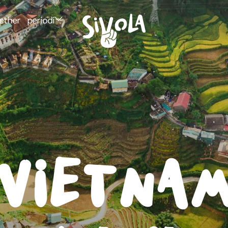
ether
periodi
Vietna