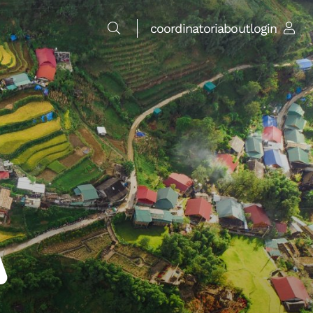
coordinatori
about
login
m