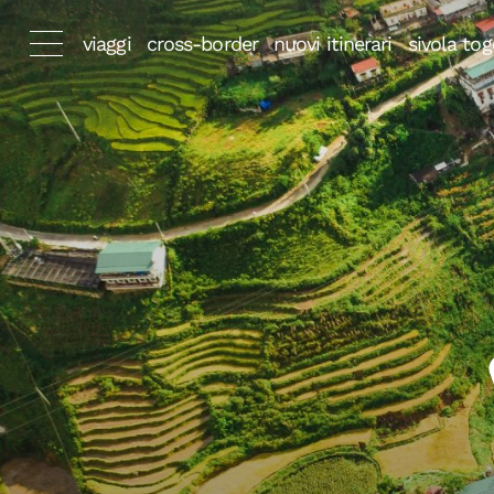
viaggi
cross-border
nuovi itinerari
sivola tog