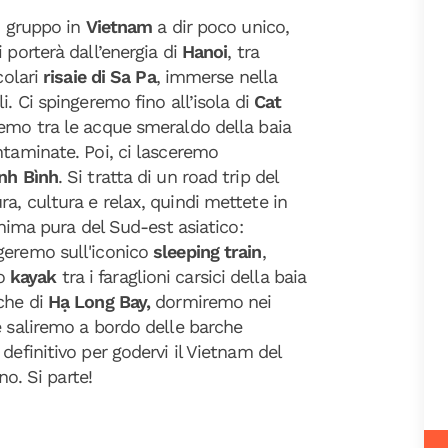
i gruppo in
Vietnam
a dir poco unico,
 porterà dall’energia di
Hanoi
, tra
colari
risaie di Sa Pa
, immerse nella
i. Ci spingeremo fino all’isola di
Cat
remo tra le acque smeraldo della baia
ntaminate. Poi, ci lasceremo
nh Bình
. Si tratta di un road trip del
a, cultura e relax, quindi mettete in
anima pura del Sud-est asiatico:
geremo sull'iconico
sleeping train
,
o
kayak
tra i faraglioni carsici della baia
che di
Hạ Long Bay,
dormiremo nei
e saliremo a bordo delle barche
definitivo per godervi il Vietnam del
no. Si parte!