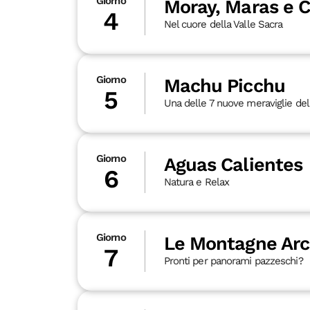
Giorno
Moray, Maras e 
4
Nel cuore della Valle Sacra
Giorno
Machu Picchu
5
Una delle 7 nuove meraviglie de
Giorno
Aguas Calientes
6
Natura e Relax
Giorno
Le Montagne Arc
7
Pronti per panorami pazzeschi?