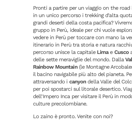
Pronti a partire per un viaggio on the road 
in un unico percorso i trekking d'alta quot
grandi deserti della costa pacifica? Vivrem
gruppo in Perù, ideale per chi vuole esplor
vedere in Perù per toccare con mano la v
itinerario in Perù tra storia e natura racchiu
percorso unisce la capitale
Lima
e
Cusco
delle sette meraviglie del mondo. Dalla
Va
Rainbow Mountain
(le Montagne Arcobale
il bacino navigabile più alto del pianeta. 
attraversando i
canyon
della Valle del Colc
per poi spostarci sul litorale desertico. V
dell’Impero Inca per visitare il Perù in m
culture precolombiane.
Lo zaino è pronto. Venite con noi?