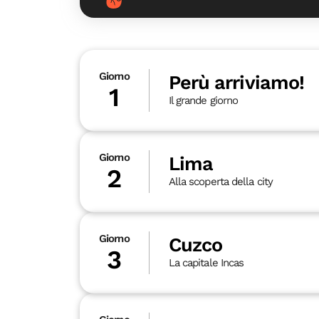
Giorno
Perù arriviamo!
1
Il grande giorno
Giorno
Lima
2
Alla scoperta della city
Giorno
Cuzco
3
La capitale Incas