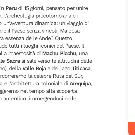
in
Perù
di 15 giorni, pensato per unire
a, l'archeologia precolombiana e i
o un’avventura dinamica: un viaggio di
are il Paese senza vincoli. Ma cosa
era essenza delle Ande? Questo
de tutti i luoghi iconici del Paese. Il
alla maestosità di
Machu Picchu
, una
lle Sacra
si sale verso le altitudini delle
no), della
Valle Roja
e del lago
Titicaca
,
Percorreremo la celebre Ruta del Sur,
a e l'architettura coloniale di
Arequipa
,
iaggeremo nel tempo alla scoperta
odo autentico, immergendoci nelle