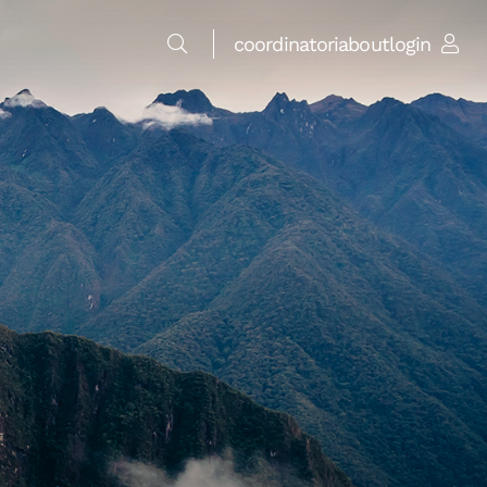
coordinatori
about
login