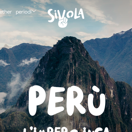
ether
periodi
Perù