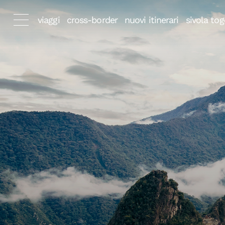
viaggi
cross-border
nuovi itinerari
sivola tog