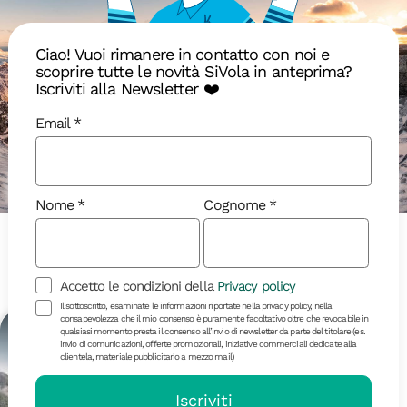
Scopri dove ti porto
Ciao! Vuoi rimanere in contatto con noi e
scoprire tutte le novità SiVola in anteprima?
Iscriviti alla Newsletter ❤️
Email
Disponibili
In arrivo
Sold out
Nome
Cognome
Novembre 2026
Accetto le condizioni della
Privacy policy
Il sottoscritto, esaminate le informazioni riportate nella privacy policy, nella
consapevolezza che il mio consenso è puramente facoltativo oltre che revocabile in
qualsiasi momento presta il consenso all’invio di newsletter da parte del titolare (es.
Storia
18-40
invio di comunicazioni, offerte promozionali, iniziative commerciali dedicate alla
clientela, materiale pubblicitario a mezzo mail)
Iscriviti