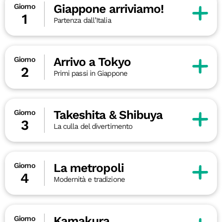
Giappone arriviamo!
Giorno
1
Partenza dall’Italia
Arrivo a Tokyo
Giorno
2
Primi passi in Giappone
Takeshita & Shibuya
Giorno
3
La culla del divertimento
La metropoli
Giorno
4
Modernità e tradizione
Kamakura
Giorno