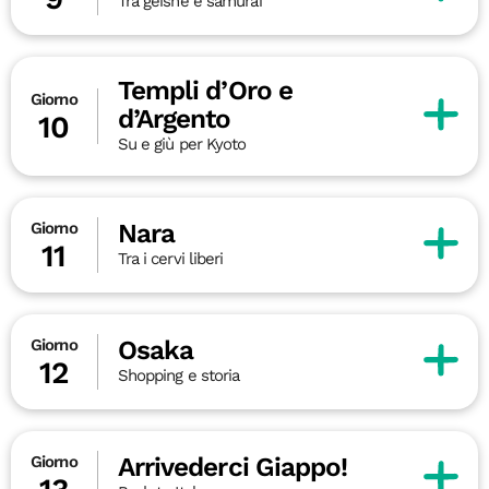
Tra geishe e samurai
Templi d’Oro e
Giorno
d’Argento
10
Su e giù per Kyoto
Nara
Giorno
11
Tra i cervi liberi
Osaka
Giorno
12
Shopping e storia
Arrivederci Giappo!
Giorno