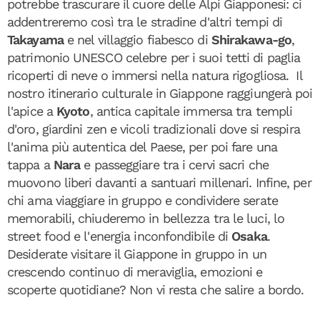
potrebbe trascurare il cuore delle Alpi Giapponesi: ci
addentreremo così tra le stradine d'altri tempi di
Takayama
e nel villaggio fiabesco di
Shirakawa-go
,
patrimonio UNESCO celebre per i suoi tetti di paglia
ricoperti di neve o immersi nella natura rigogliosa. Il
nostro itinerario culturale in Giappone raggiungerà poi
l'apice a
Kyoto
, antica capitale immersa tra templi
d'oro, giardini zen e vicoli tradizionali dove si respira
l'anima più autentica del Paese, per poi fare una
tappa a
Nara
e passeggiare tra i cervi sacri che
muovono liberi davanti a santuari millenari. Infine, per
chi ama viaggiare in gruppo e condividere serate
memorabili, chiuderemo in bellezza tra le luci, lo
street food e l'energia inconfondibile di
Osaka
.
Desiderate visitare il Giappone in gruppo in un
crescendo continuo di meraviglia, emozioni e
scoperte quotidiane? Non vi resta che salire a bordo.