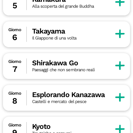
5
Alla scoperta del grande Buddha
Takayama
Giorno
6
Il Giappone di una volta
Shirakawa Go
Giorno
7
Paesaggi che non sembrano reali
Esplorando Kanazawa
Giorno
8
Castelli e mercato del pesce
Kyoto
Giorno
9