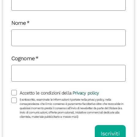
Nome
Cognome
Accetto le condizioni della
Privacy policy
Il sottoscritto, esaminate le informazioni riportate nella privacy policy, nella
consapevolezza che il mio consenso è puramente facoltativo oltre che revocabile in
qualsiasi momento presta il consenso all’invio di newsletter da parte del titolare (es.
invio di comunicazioni, offerte promozionali, iniziative commerciali dedicate alla
clientela, materiale pubblicitario a mezzo mail)
Iscriviti