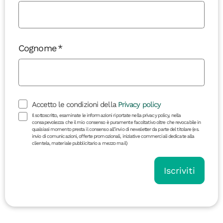
Cognome
Accetto le condizioni della
Privacy policy
Il sottoscritto, esaminate le informazioni riportate nella privacy policy, nella
consapevolezza che il mio consenso è puramente facoltativo oltre che revocabile in
qualsiasi momento presta il consenso all’invio di newsletter da parte del titolare (es.
invio di comunicazioni, offerte promozionali, iniziative commerciali dedicate alla
clientela, materiale pubblicitario a mezzo mail)
Iscriviti