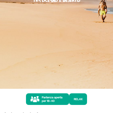
tra oceano e deserto
Partenza aperta
RELAX
per
18-40