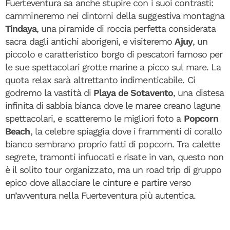
Fuerteventura sa anche stupire con i suoi contrasti:
cammineremo nei dintorni della suggestiva montagna
Tindaya
, una piramide di roccia perfetta considerata
sacra dagli antichi aborigeni, e visiteremo
Ajuy
, un
piccolo e caratteristico borgo di pescatori famoso per
le sue spettacolari grotte marine a picco sul mare. La
quota relax sarà altrettanto indimenticabile. Ci
godremo la vastità di
Playa de Sotavento
, una distesa
infinita di sabbia bianca dove le maree creano lagune
spettacolari, e scatteremo le migliori foto a
Popcorn
Beach
, la celebre spiaggia dove i frammenti di corallo
bianco sembrano proprio fatti di popcorn. Tra calette
segrete, tramonti infuocati e risate in van, questo non
è il solito tour organizzato, ma un road trip di gruppo
epico dove allacciare le cinture e partire verso
un’avventura nella Fuerteventura più autentica.