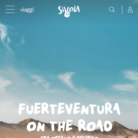
viaggi
Fuerteventura
On the Road