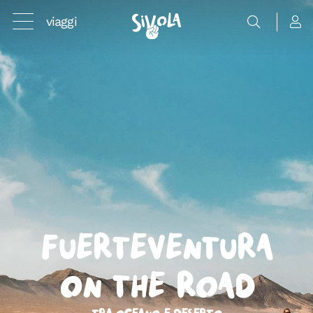
viaggi
Fuerteventura
On the Road