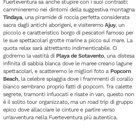
Fuerteventura sa anche stupire con i suoi contrasti:
cammineremo nei dintorni della suggestiva montagna
Tindaya
, una piramide di roccia perfetta considerata
sacra dagli antichi aborigeni, e visiteremo
Ajuy
, un
piccolo e caratteristico borgo di pescatori famoso per
le sue spettacolari grotte marine a picco sul mare. La
quota relax sarà altrettanto indimenticabile. Ci
godremo la vastità di
Playa de Sotavento
, una distesa
infinita di sabbia bianca dove le maree creano lagune
spettacolari, e scatteremo le migliori foto a
Popcorn
Beach
, la celebre spiaggia dove i frammenti di corallo
bianco sembrano proprio fatti di popcorn. Tra calette
segrete, tramonti infuocati e risate in van, questo non
è il solito tour organizzato, ma un road trip di gruppo
epico dove allacciare le cinture e partire verso
un’avventura nella Fuerteventura più autentica.