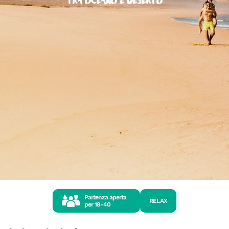
tra oceano e deserto
Partenza aperta
RELAX
per
18-40