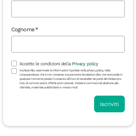
Cognome
Accetto le condizioni della
Privacy policy
Il sottoscritto, esaminate le informazioni riportate nella privacy policy, nella
consapevolezza che il mio consenso è puramente facoltativo oltre che revocabile in
qualsiasi momento presta il consenso all’invio di newsletter da parte del titolare (es.
invio di comunicazioni, offerte promozionali, iniziative commerciali dedicate alla
clientela, materiale pubblicitario a mezzo mail)
Iscriviti