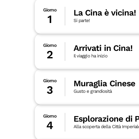
Giorno
La Cina è vicina!
1
Si parte!
Giorno
Arrivati in Cina!
2
Il viaggio ha inizio
Giorno
Muraglia Cinese
3
Gusto e grandiosità
Giorno
Esplorazione di 
4
Alla scoperta della Città Imperial