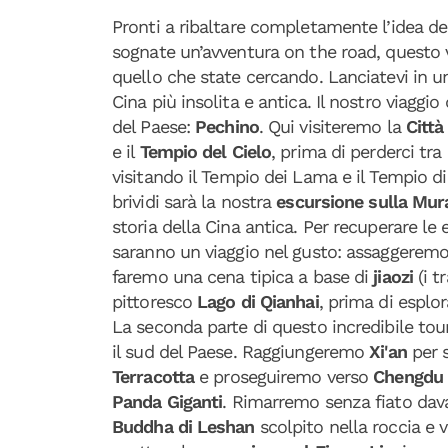
Pronti a ribaltare completamente l’idea de
sognate un’avventura on the road, questo 
quello che state cercando. Lanciatevi in un
Cina più insolita e antica. Il nostro viaggi
del Paese:
Pechino
. Qui visiteremo la
Città
e il
Tempio del Cielo
, prima di perderci tra 
visitando il Tempio dei Lama e il Tempio 
brividi sarà la nostra
escursione sulla Mur
storia della Cina antica. Per recuperare le 
saranno un viaggio nel gusto: assaggeremo
faremo una cena tipica a base di
jiaozi
(i t
pittoresco
Lago di Qianhai
, prima di espl
La seconda parte di questo incredibile tour
il sud del Paese. Raggiungeremo
Xi'an
per s
Terracotta
e proseguiremo verso
Chengdu
Panda Giganti
. Rimarremo senza fiato dava
Buddha di Leshan
scolpito nella roccia e