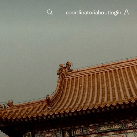
coordinatori
about
login