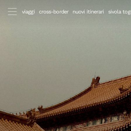
viaggi
cross-border
nuovi itinerari
sivola tog