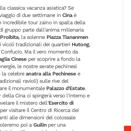
lla classica vacanza asiatica? Se
viaggio di due settimane in
Cina
è
 incredibile tour zaino in spalla della
o di gruppo parte dall'anima millenaria
 Proibita
, la solenne
Piazza Tiananmen
i vicoli tradizionali dei quartieri
Hutong
,
di Confucio. Ma il vero momento da
aglia Cinese
per scoprire a fondo la
energie, le nostre serate pechinesi
 la celebre
anatra alla Pechinese
e
radizionali ravioli) sulle rive del
orare il monumentale
Palazzo d'Estate
.
 della Cina ci spingerà verso l'interno e
velare il mistero dell'
Esercito di
per visitare il Centro di Ricerca dei
nti alle dimensioni del colossale
 voleremo poi a
Guilin
per una