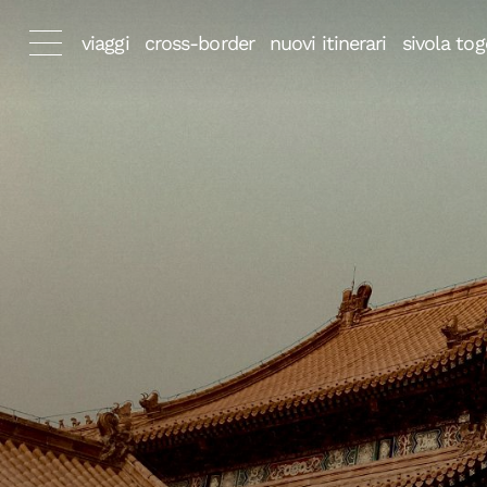
viaggi
cross-border
nuovi itinerari
sivola tog