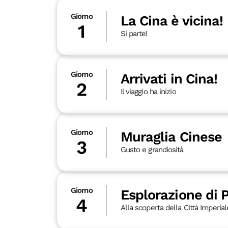
Giorno
La Cina è vicina!
1
Si parte!
Giorno
Arrivati in Cina!
2
Il viaggio ha inizio
Giorno
Muraglia Cinese
3
Gusto e grandiosità
Giorno
Esplorazione di 
4
Alla scoperta della Città Imperial