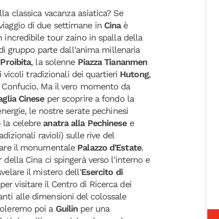
lla classica vacanza asiatica? Se
viaggio di due settimane in
Cina
è
 incredibile tour zaino in spalla della
o di gruppo parte dall'anima millenaria
 Proibita
, la solenne
Piazza Tiananmen
i vicoli tradizionali dei quartieri
Hutong
,
di Confucio. Ma il vero momento da
aglia Cinese
per scoprire a fondo la
energie, le nostre serate pechinesi
 la celebre
anatra alla Pechinese
e
radizionali ravioli) sulle rive del
orare il monumentale
Palazzo d'Estate
.
 della Cina ci spingerà verso l'interno e
velare il mistero dell'
Esercito di
per visitare il Centro di Ricerca dei
nti alle dimensioni del colossale
 voleremo poi a
Guilin
per una