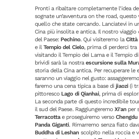
Pronti a ribaltare completamente l’idea de
sognate un’avventura on the road, questo 
quello che state cercando. Lanciatevi in un
Cina più insolita e antica. Il nostro viaggi
del Paese:
Pechino
. Qui visiteremo la
Città
e il
Tempio del Cielo
, prima di perderci tra 
visitando il Tempio dei Lama e il Tempio 
brividi sarà la nostra
escursione sulla Mur
storia della Cina antica. Per recuperare le 
saranno un viaggio nel gusto: assaggeremo
faremo una cena tipica a base di
jiaozi
(i t
pittoresco
Lago di Qianhai
, prima di espl
La seconda parte di questo incredibile tour
il sud del Paese. Raggiungeremo
Xi'an
per s
Terracotta
e proseguiremo verso
Chengdu
Panda Giganti
. Rimarremo senza fiato dava
Buddha di Leshan
scolpito nella roccia e