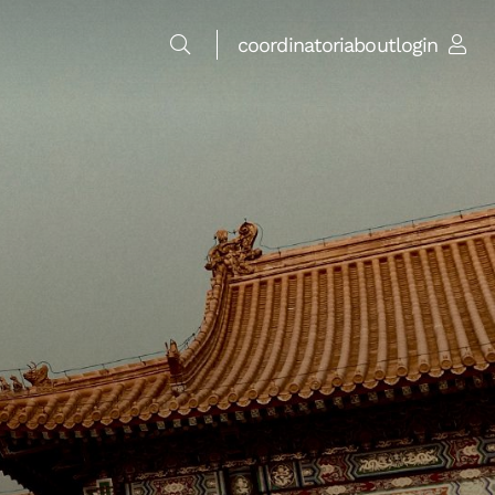
coordinatori
about
login