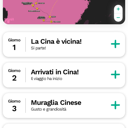
La Cina è vicina!
Giorno
1
Si parte!
Arrivati in Cina!
Giorno
2
Il viaggio ha inizio
Muraglia Cinese
Giorno
3
Gusto e grandiosità