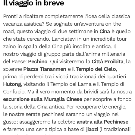
Il viaggio in breve
Pronti a ribaltare completamente l’idea della classica
vacanza asiatica? Se sognate un’avventura on the
road, questo viaggio di due settimane in
Cina
è quello
che state cercando. Lanciatevi in un incredibile tour
zaino in spalla della Cina più insolita e antica. Il
nostro viaggio di gruppo parte dall'anima millenaria
del Paese:
Pechino
. Qui visiteremo la
Città Proibita
, la
solenne
Piazza Tiananmen
e il
Tempio del Cielo
,
prima di perderci tra i vicoli tradizionali dei quartieri
Hutong
, visitando il Tempio dei Lama e il Tempio di
Confucio. Ma il vero momento da brividi sarà la nostra
escursione sulla Muraglia Cinese
per scoprire a fondo
la storia della Cina antica. Per recuperare le energie,
le nostre serate pechinesi saranno un viaggio nel
gusto: assaggeremo la celebre
anatra alla Pechinese
e faremo una cena tipica a base di
jiaozi
(i tradizionali