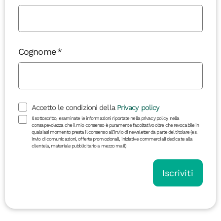
Cognome
Accetto le condizioni della
Privacy policy
Il sottoscritto, esaminate le informazioni riportate nella privacy policy, nella
consapevolezza che il mio consenso è puramente facoltativo oltre che revocabile in
qualsiasi momento presta il consenso all’invio di newsletter da parte del titolare (es.
invio di comunicazioni, offerte promozionali, iniziative commerciali dedicate alla
clientela, materiale pubblicitario a mezzo mail)
Iscriviti