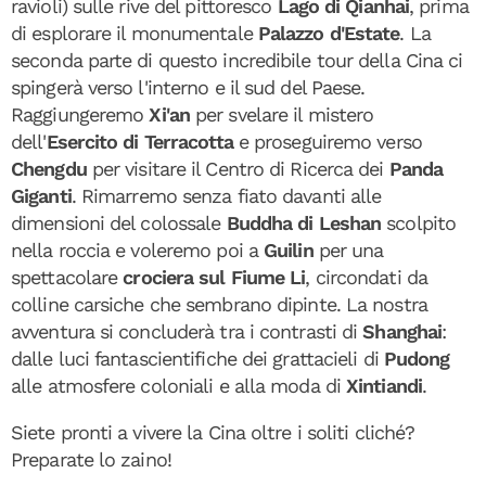
ravioli) sulle rive del pittoresco
Lago di Qianhai
, prima
di esplorare il monumentale
Palazzo d'Estate
. La
seconda parte di questo incredibile tour della Cina ci
spingerà verso l'interno e il sud del Paese.
Raggiungeremo
Xi'an
per svelare il mistero
dell'
Esercito di Terracotta
e proseguiremo verso
Chengdu
per visitare il Centro di Ricerca dei
Panda
Giganti
. Rimarremo senza fiato davanti alle
dimensioni del colossale
Buddha di Leshan
scolpito
nella roccia e voleremo poi a
Guilin
per una
spettacolare
crociera sul Fiume Li
, circondati da
colline carsiche che sembrano dipinte. La nostra
avventura si concluderà tra i contrasti di
Shanghai
:
dalle luci fantascientifiche dei grattacieli di
Pudong
alle atmosfere coloniali e alla moda di
Xintiandi
.
Siete pronti a vivere la Cina oltre i soliti cliché?
Preparate lo zaino!