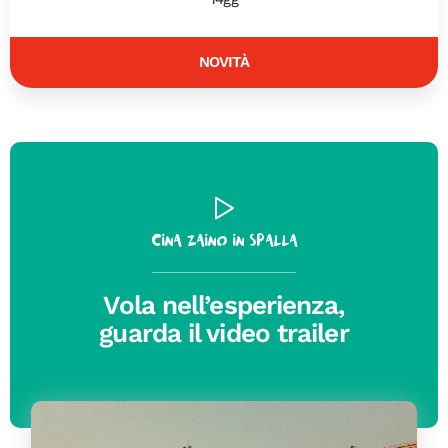
NOVITÀ
Cina zaino in spalla
Vola nell’esperienza,
guarda il video trailer