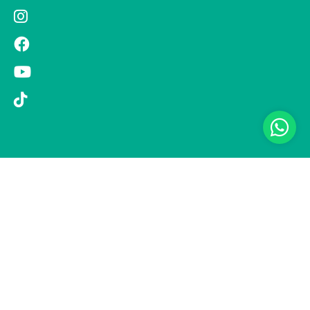
© 2019 Si Vola s.r.l. - Socio Unico - C.F./P.IVA 08326410720 - Via
Pietro Andrea Saccardo 9, 20134 Milano - capitale sociale versato
1.000.000,00 € - SCIA Protocollo n. 33779 del 25 Luglio 2019 -
Regione Puglia L.r. 15 novembre 2007, n. 34 come modificata dalla
L.r. 18 febbraio 2014 n. 6; L. n. 241/1990, art. 19 – Fondo di Garanzia
n° A/229.2626/2/2019/R - Copertura assicurativa con Compagnia
UNIPOLSAI 1/10346/319/176473762 -
Privacy policy
-
Preferenze
cookie
-
Informativa clienti