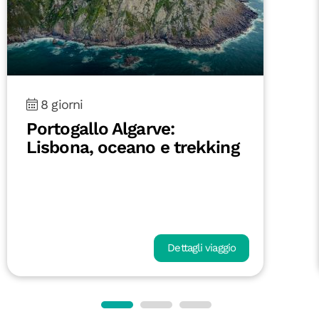
8 giorni
Fuerteventura On the Road:
tra oceano e deserto
Dettagli viaggio