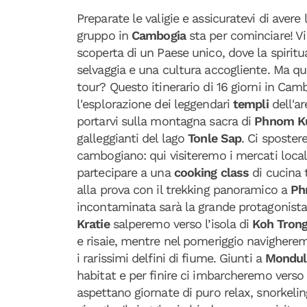
Preparate le valigie e assicuratevi di avere 
gruppo in
Cambogia
sta per cominciare! Vi
scoperta di un Paese unico, dove la spiritu
selvaggia e una cultura accogliente. Ma q
tour? Questo itinerario di 16 giorni in Cam
l'esplorazione dei leggendari
templi
dell'a
portarvi sulla montagna sacra di
Phnom K
galleggianti del lago
Tonle Sap
. Ci sposte
cambogiano: qui visiteremo i mercati locali
partecipare a una
cooking class
di cucina 
alla prova con il trekking panoramico a
Ph
incontaminata sarà la grande protagonista d
Kratie
salperemo verso l’isola di
Koh Tron
e risaie, mentre nel pomeriggio navighere
i rarissimi delfini di fiume. Giunti a
Mondul
habitat e per finire ci imbarcheremo verso 
aspettano giornate di puro relax, snorkel