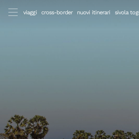
viaggi
cross-border
nuovi itinerari
sivola tog