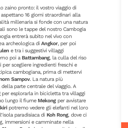
lo zaino pronto: il vostro viaggio di
 aspettano 16 giorni straordinari alla
alità millenaria si fonde con una natura
uali sono le tappe del nostro Cambogia
bogia entrerà subito nel vivo con
rea archeologica di
Angkor
, per poi
ulen
e tra i suggestivi villaggi
remo poi a
Battambang
, la culla del riso
 per scegliere ingredienti freschi e
tipica cambogiana, prima di mettervi
nom Sampov
. La natura più
ella parte centrale del viaggio. A
g
per esplorarla in bicicletta tra villaggi
mo lungo il fiume
Mekong
per avvistare
kiri
potremo vedere gli elefanti nel loro
l’isola paradisiaca di
Koh Rong
, dove ci
ing, immersioni e camminate nella