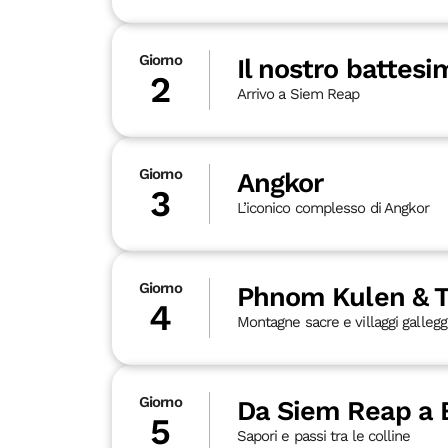
Giorno
Il nostro battes
2
Arrivo a Siem Reap
Giorno
Angkor
3
L’iconico complesso di Angkor
Giorno
Phnom Kulen & T
4
Montagne sacre e villaggi gallegg
Giorno
Da Siem Reap a
5
Sapori e passi tra le colline