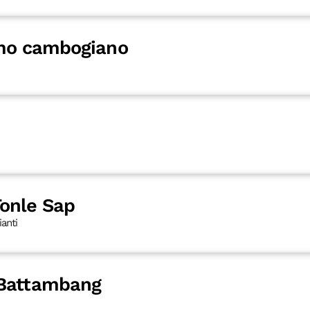
imo cambogiano
onle Sap
ianti
 Battambang