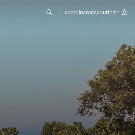
coordinatori
about
login