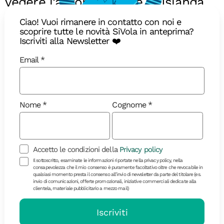
vedere l’aurora boreale in Islanda
L’aurora boreale torna a dipingere i cieli d’Islanda:
Ciao! Vuoi rimanere in contatto con noi e
scoprire tutte le novità SiVola in anteprima?
ecco qual è il periodo migliore per vederla
Iscriviti alla Newsletter ❤️
Email
Nome
Cognome
Accetto le condizioni della
Privacy policy
Il sottoscritto, esaminate le informazioni riportate nella privacy policy, nella
consapevolezza che il mio consenso è puramente facoltativo oltre che revocabile in
qualsiasi momento presta il consenso all’invio di newsletter da parte del titolare (es.
invio di comunicazioni, offerte promozionali, iniziative commerciali dedicate alla
clientela, materiale pubblicitario a mezzo mail)
Diari di Viaggio
Iscriviti