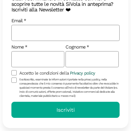
scoprire tutte le novità SiVola in anteprima?
Iscriviti alla Newsletter ❤️
Email
Nome
Cognome
Diari di Viaggio
Accetto le condizioni della
Privacy policy
Il sottoscritto, esaminate le informazioni riportate nella privacy policy, nella
consapevolezza che il mio consenso è puramente facoltativo oltre che revocabile in
Saudade brasiliana: viaggio lungo
qualsiasi momento presta il consenso all’invio di newsletter da parte del titolare (es.
invio di comunicazioni, offerte promozionali, iniziative commerciali dedicate alla
la Chapada Diamantina
clientela, materiale pubblicitario a mezzo mail)
Guida alle migliori cose da fare durante un viaggio
Iscriviti
di gruppo in Brasile