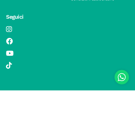
Seguici
© 2019 Si Vola s.r.l. - Socio Unico - C.F./P.IVA 08326410720 - Via
Pietro Andrea Saccardo 9, 20134 Milano - capitale sociale versato
1.000.000,00 € - SCIA Protocollo n. 33779 del 25 Luglio 2019 -
Regione Puglia L.r. 15 novembre 2007, n. 34 come modificata dalla
L.r. 18 febbraio 2014 n. 6; L. n. 241/1990, art. 19 – Fondo di Garanzia