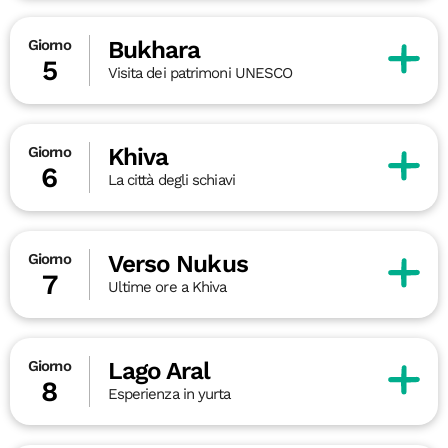
Bukhara
Giorno
5
Visita dei patrimoni UNESCO
Khiva
Giorno
6
La città degli schiavi
Verso Nukus
Giorno
7
Ultime ore a Khiva
Lago Aral
Giorno
8
Esperienza in yurta