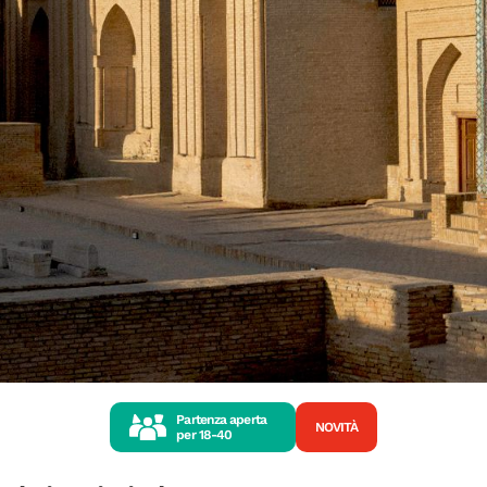
Partenza aperta
NOVITÀ
per
18-40