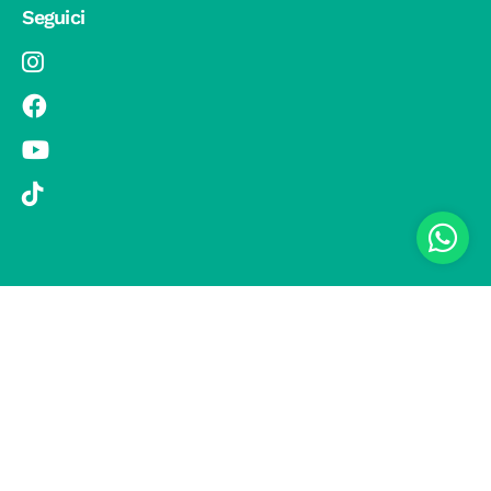
Seguici
© 2019 Si Vola s.r.l. - Socio Unico - C.F./P.IVA 08326410720 - Via
Pietro Andrea Saccardo 9, 20134 Milano - capitale sociale versato
1.000.000,00 € - SCIA Protocollo n. 33779 del 25 Luglio 2019 -
Regione Puglia L.r. 15 novembre 2007, n. 34 come modificata dalla
L.r. 18 febbraio 2014 n. 6; L. n. 241/1990, art. 19 – Fondo di Garanzia
n° A/229.2626/2/2019/R - Copertura assicurativa con Compagnia
UNIPOLSAI 1/10346/319/176473762 -
Privacy policy
-
Preferenze