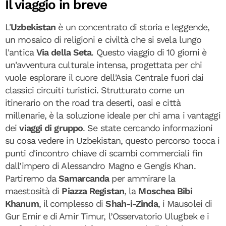
Il viaggio in breve
L'
Uzbekistan
è un concentrato di storia e leggende,
un mosaico di religioni e civiltà che si svela lungo
l'antica
Via della Seta
. Questo viaggio di 10 giorni è
un'avventura culturale intensa, progettata per chi
vuole esplorare il cuore dell'Asia Centrale fuori dai
classici circuiti turistici. Strutturato come un
itinerario on the road tra deserti, oasi e città
millenarie, è la soluzione ideale per chi ama i vantaggi
dei
viaggi di gruppo
. Se state cercando informazioni
su cosa vedere in Uzbekistan, questo percorso tocca i
punti d'incontro chiave di scambi commerciali fin
dall’impero di Alessandro Magno e Gengis Khan.
Partiremo da
Samarcanda
per ammirare la
maestosità di
Piazza Registan
, la
Moschea Bibi
Khanum
, il complesso di
Shah-i-Zinda
, i Mausolei di
Gur Emir e di Amir Timur, l’Osservatorio Ulugbek e i