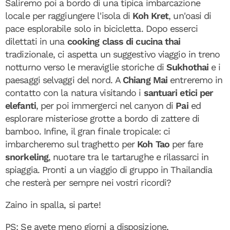
Saliremo poi a bordo di una tipica imbarcazione
locale per raggiungere l'isola di
Koh Kret
, un'oasi di
pace esplorabile solo in bicicletta. Dopo esserci
dilettati in una
cooking class di cucina
thai
tradizionale, ci aspetta un suggestivo viaggio in treno
notturno verso le meraviglie storiche di
Sukhothai
e i
paesaggi selvaggi del nord. A
Chiang Mai
entreremo in
contatto con la natura visitando i
santuari etici per
elefanti
, per poi immergerci nel canyon di
Pai
ed
esplorare misteriose grotte a bordo di zattere di
bamboo. Infine, il gran finale tropicale: ci
imbarcheremo sul traghetto per
Koh Tao
per fare
snorkeling
, nuotare tra le tartarughe e rilassarci in
spiaggia. Pronti a un viaggio di gruppo in Thailandia
che resterà per sempre nei vostri ricordi?
Zaino in spalla, si parte!
PS: Se avete meno giorni a disposizione,