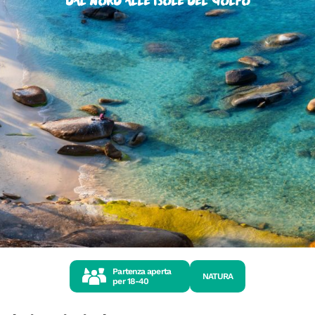
dal Nord alle Isole del Golfo
Partenza aperta
NATURA
per
18-40