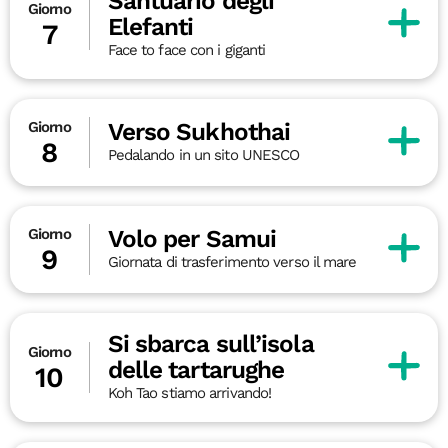
Santuario degli
Giorno
Elefanti
7
Face to face con i giganti
Verso Sukhothai
Giorno
8
Pedalando in un sito UNESCO
Volo per Samui
Giorno
9
Giornata di trasferimento verso il mare
Si sbarca sull’isola
Giorno
delle tartarughe
10
Koh Tao stiamo arrivando!