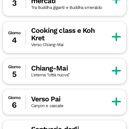
mercati
3
Tra Buddha giganti e Buddha smeraldo
Cooking class e Koh
Giorno
Kret
4
Verso Chiang-Mai
Chiang-Mai
Giorno
5
L'eterna “città nuova”
Verso Pai
Giorno
6
Canyon e cascate