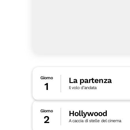
Giorno
La partenza
1
Il volo d’andata
Giorno
Hollywood
2
A caccia di stelle del cinema