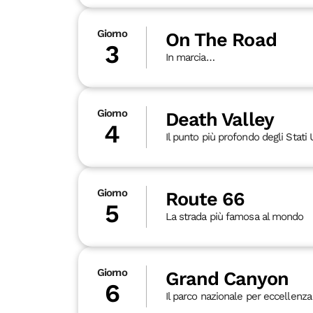
Giorno
On The Road
3
In marcia…
Giorno
Death Valley
4
Il punto più profondo degli Stati 
Giorno
Route 66
5
La strada più famosa al mondo
Giorno
Grand Canyon
6
Il parco nazionale per eccellenza