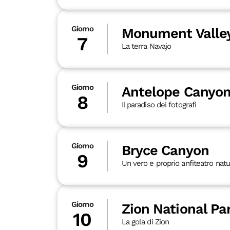
Giorno
Monument Valle
7
La terra Navajo
Giorno
Antelope Canyo
8
Il paradiso dei fotografi
Giorno
Bryce Canyon
9
Un vero e proprio anfiteatro natur
Giorno
Zion National Pa
10
La gola di Zion