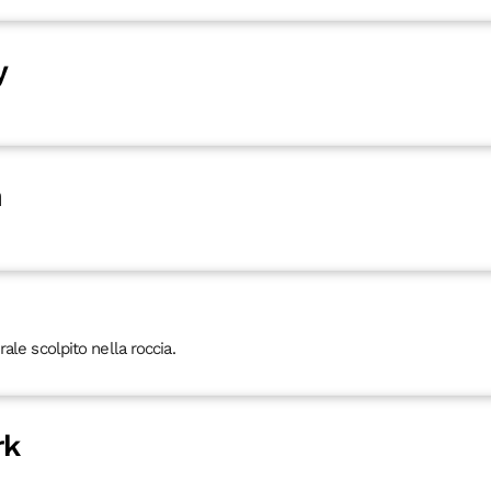
y
n
ale scolpito nella roccia.
rk