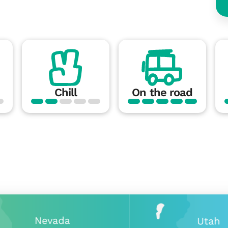
Chill
On the road