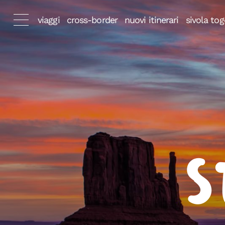
viaggi
cross-border
nuovi itinerari
sivola tog
S