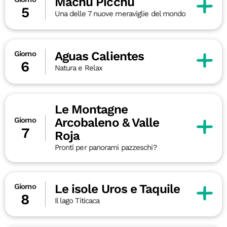
Machu Picchu
5
Una delle 7 nuove meraviglie del mondo
Aguas Calientes
Giorno
6
Natura e Relax
Le Montagne
Arcobaleno & Valle
Giorno
7
Roja
Pronti per panorami pazzeschi?
Le isole Uros e Taquile
Giorno
8
Il lago Titicaca