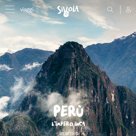
viaggi
Perù
L’Impero Inca
In arrivo