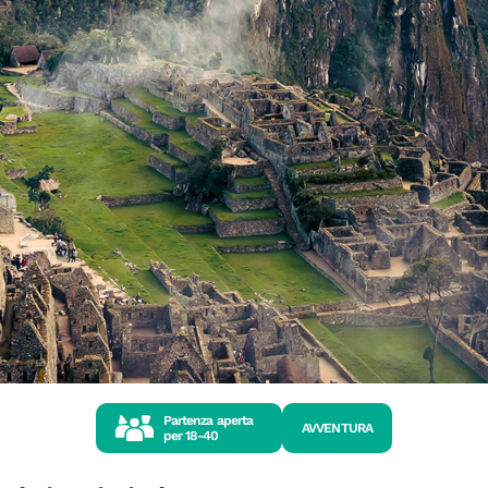
Partenza aperta
AVVENTURA
per
18-40