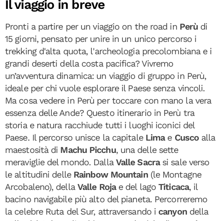
Il viaggio in breve
Pronti a partire per un viaggio on the road in
Perù
di
15 giorni, pensato per unire in un unico percorso i
trekking d'alta quota, l'archeologia precolombiana e i
grandi deserti della costa pacifica? Vivremo
un’avventura dinamica: un viaggio di gruppo in Perù,
ideale per chi vuole esplorare il Paese senza vincoli.
Ma cosa vedere in Perù per toccare con mano la vera
essenza delle Ande? Questo
itinerario in Perù tra
storia e natura racchiude tutti i luoghi iconici del
Paese. Il percorso unisce la capitale
Lima
e
Cusco
alla
maestosità di
Machu Picchu
, una delle sette
meraviglie del mondo. Dalla
Valle Sacra
si sale verso
le altitudini delle
Rainbow Mountain
(le Montagne
Arcobaleno), della
Valle Roja
e del lago
Titicaca
, il
bacino navigabile più alto del pianeta. Percorreremo
la celebre Ruta del Sur, attraversando i
canyon
della