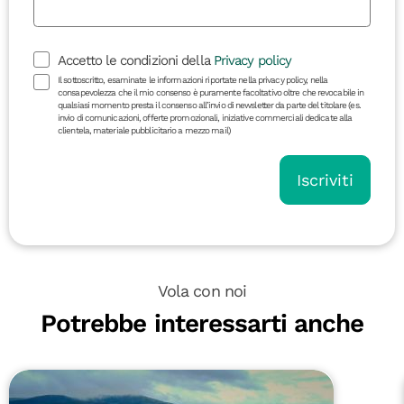
Accetto le condizioni della
Privacy policy
Il sottoscritto, esaminate le informazioni riportate nella privacy policy, nella
consapevolezza che il mio consenso è puramente facoltativo oltre che revocabile in
qualsiasi momento presta il consenso all’invio di newsletter da parte del titolare (es.
invio di comunicazioni, offerte promozionali, iniziative commerciali dedicate alla
clientela, materiale pubblicitario a mezzo mail)
Iscriviti
Vola con noi
Potrebbe interessarti anche