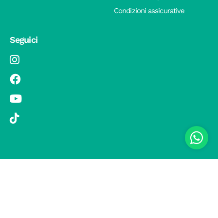
Condizioni assicurative
Seguici
© 2019 Si Vola s.r.l. - Socio Unico - C.F./P.IVA 08326410720 - Via
Pietro Andrea Saccardo 9, 20134 Milano - capitale sociale versato
1.000.000,00 € - SCIA Protocollo n. 33779 del 25 Luglio 2019 -
Regione Puglia L.r. 15 novembre 2007, n. 34 come modificata dalla