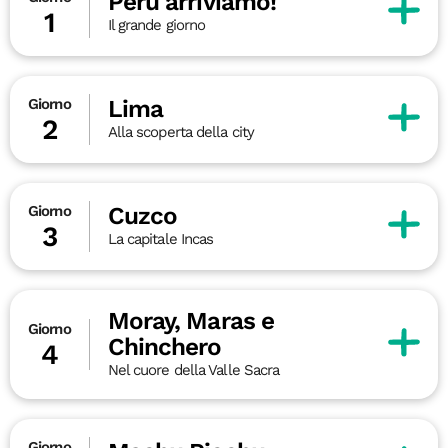
Perù arriviamo!
1
Il grande giorno
Lima
Giorno
2
Alla scoperta della city
Cuzco
Giorno
3
La capitale Incas
Moray, Maras e
Giorno
Chinchero
4
Nel cuore della Valle Sacra
Giorno