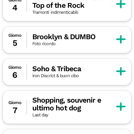
Top of the Rock
4
Tramonti indimenticabili
Brooklyn & DUMBO
Giorno
5
Foto ricordo
Soho & Tribeca
Giorno
6
Iron Discrict & buon cibo
Shopping, souvenir e
Giorno
ultimo hot dog
7
Last day