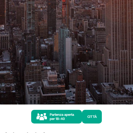
Partenza aperta
CITTÀ
per
18-40