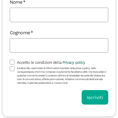
Nome
Cognome
Accetto le condizioni della
Privacy policy
Il sottoscritto, esaminate le informazioni riportate nella privacy policy, nella
consapevolezza che il mio consenso è puramente facoltativo oltre che revocabile in
qualsiasi momento presta il consenso all’invio di newsletter da parte del titolare (es.
invio di comunicazioni, offerte promozionali, iniziative commerciali dedicate alla
clientela, materiale pubblicitario a mezzo mail)
Iscriviti