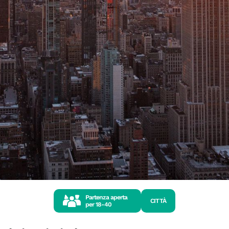
Partenza aperta
CITTÀ
per
18-40