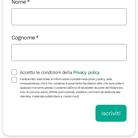
Nome
Cognome
Accetto le condizioni della
Privacy policy
Il sottoscritto, esaminate le informazioni riportate nella privacy policy, nella
consapevolezza che il mio consenso è puramente facoltativo oltre che revocabile in
qualsiasi momento presta il consenso all’invio di newsletter da parte del titolare (es.
invio di comunicazioni, offerte promozionali, iniziative commerciali dedicate alla
clientela, materiale pubblicitario a mezzo mail)
Iscriviti