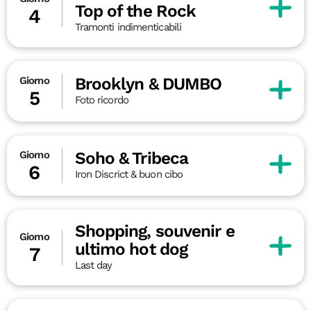
Top of the Rock
4
Tramonti indimenticabili
Brooklyn & DUMBO
Giorno
5
Foto ricordo
Soho & Tribeca
Giorno
6
Iron Discrict & buon cibo
Shopping, souvenir e
Giorno
ultimo hot dog
7
Last day