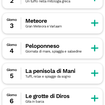
2
Un tuffo nella mitologia greca
Meteore
Giorno
3
Gran Meteora e Varlaam
Peloponneso
Giorno
4
Giornata di mare, spiaggia e salsedine
La penisola di Mani
Giorno
5
Tuffi, relax e spiagge da sogno
Le grotte di Diros
Giorno
6
Gita in barca