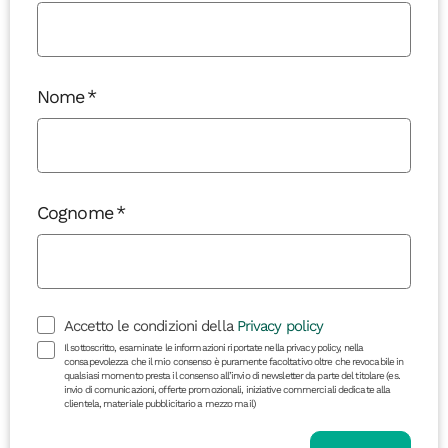
Nome
Cognome
Accetto le condizioni della
Privacy policy
Il sottoscritto, esaminate le informazioni riportate nella privacy policy, nella
consapevolezza che il mio consenso è puramente facoltativo oltre che revocabile in
qualsiasi momento presta il consenso all’invio di newsletter da parte del titolare (es.
invio di comunicazioni, offerte promozionali, iniziative commerciali dedicate alla
clientela, materiale pubblicitario a mezzo mail)