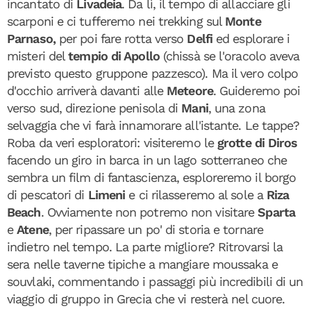
incantato di
Livadeia
. Da lì, il tempo di allacciare gli
scarponi e ci tufferemo nei trekking sul
Monte
Parnaso,
per poi fare rotta verso
Delfi
ed esplorare i
misteri del
tempio di Apollo
(chissà se l'oracolo aveva
previsto questo gruppone pazzesco). Ma il vero colpo
d'occhio arriverà davanti alle
Meteore
. Guideremo poi
verso sud, direzione penisola di
Mani
, una zona
selvaggia che vi farà innamorare all'istante. Le tappe?
Roba da veri esploratori: visiteremo le
grotte di Diros
facendo un giro in barca in un lago sotterraneo che
sembra un film di fantascienza, esploreremo il borgo
di pescatori di
Limeni
e ci rilasseremo al sole a
Riza
Beach
. Ovviamente non potremo non visitare
Sparta
e
Atene
, per ripassare un po' di storia e tornare
indietro nel tempo. La parte migliore? Ritrovarsi la
sera nelle taverne tipiche a mangiare moussaka e
souvlaki, commentando i passaggi più incredibili di un
viaggio di gruppo in Grecia che vi resterà nel cuore.