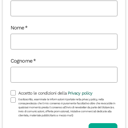
Nome
Cognome
Accetto le condizioni della
Privacy policy
Il sottoscritto, esaminate le informazioni riportate nella privacy policy, nella
consapevolezza che il mio consenso è puramente facoltativo oltre che revocabile in
qualsiasi momento presta il consenso all’invio di newsletter da parte del titolare (es.
invio di comunicazioni, offerte promozionali, iniziative commerciali dedicate alla
clientela, materiale pubblicitario a mezzo mail)