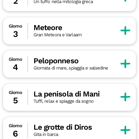
2
Un tuffo nella mitologia greca
Meteore
Giorno
3
Gran Meteora e Varlaam
Peloponneso
Giorno
4
Giornata di mare, spiaggia e salsedine
La penisola di Mani
Giorno
5
Tuffi, relax e spiagge da sogno
Le grotte di Diros
Giorno
6
Gita in barca