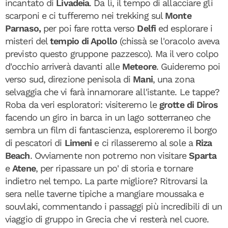
incantato di
Livadeia
. Da lì, il tempo di allacciare gli
scarponi e ci tufferemo nei trekking sul
Monte
Parnaso,
per poi fare rotta verso
Delfi
ed esplorare i
misteri del
tempio di Apollo
(chissà se l'oracolo aveva
previsto questo gruppone pazzesco). Ma il vero colpo
d'occhio arriverà davanti alle
Meteore
. Guideremo poi
verso sud, direzione penisola di
Mani
, una zona
selvaggia che vi farà innamorare all'istante. Le tappe?
Roba da veri esploratori: visiteremo le
grotte di Diros
facendo un giro in barca in un lago sotterraneo che
sembra un film di fantascienza, esploreremo il borgo
di pescatori di
Limeni
e ci rilasseremo al sole a
Riza
Beach
. Ovviamente non potremo non visitare
Sparta
e
Atene
, per ripassare un po' di storia e tornare
indietro nel tempo. La parte migliore? Ritrovarsi la
sera nelle taverne tipiche a mangiare moussaka e
souvlaki, commentando i passaggi più incredibili di un
viaggio di gruppo in Grecia che vi resterà nel cuore.