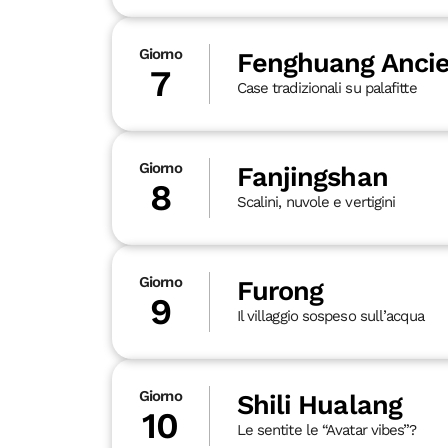
Giorno
Fenghuang Anci
7
Case tradizionali su palafitte
Giorno
Fanjingshan
8
Scalini, nuvole e vertigini
Giorno
Furong
9
Il villaggio sospeso sull’acqua
Giorno
Shili Hualang
10
Le sentite le “Avatar vibes”?