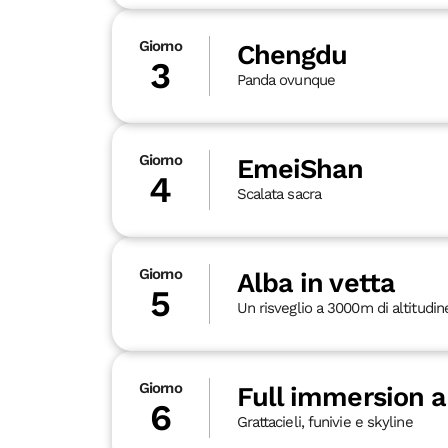
Giorno
Chengdu
3
Panda ovunque
Giorno
EmeiShan
4
Scalata sacra
Giorno
Alba in vetta
5
Un risveglio a 3000m di altitudin
Giorno
Full immersion 
6
Grattacieli, funivie e skyline