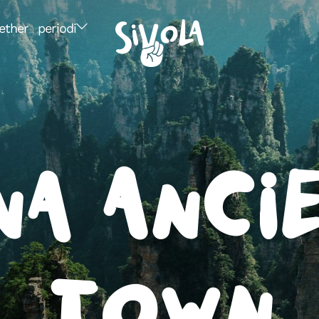
ether
periodi
na Anci
Town