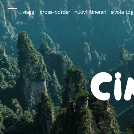
viaggi
cross-border
nuovi itinerari
sivola tog
Ci