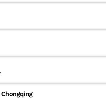
e
a Chongqing