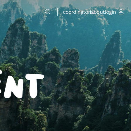
coordinatori
about
login
ent