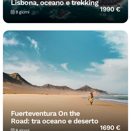
Lisbona, oceano e trekking
1990 €
8 giorni
Fuerteventura On the
Road: tra oceano e deserto
1690 €
8 giorni