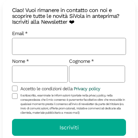
Ciao! Vuoi rimanere in contatto con noi e
scoprire tutte le novità SiVola in anteprima?
Iscriviti alla Newsletter ❤️
Email
Nome
Cognome
Accetto le condizioni della
Privacy policy
Diari di Viaggio
Il sottoscritto, esaminate le informazioni riportate nella privacy policy, nella
consapevolezza che il mio consenso è puramente facoltativo oltre che revocabile in
qualsiasi momento presta il consenso all’invio di newsletter da parte del titolare (es.
invio di comunicazioni, offerte promozionali, iniziative commerciali dedicate alla
clientela, materiale pubblicitario a mezzo mail)
Saudade brasiliana: viaggio lungo
la Chapada Diamantina
Iscriviti
Guida alle migliori cose da fare durante un viaggio