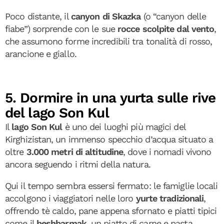
Poco distante, il
canyon di Skazka
(o “canyon delle
fiabe”) sorprende con le sue
rocce scolpite dal vento
,
che assumono forme incredibili tra tonalità di rosso,
arancione e giallo.
5. Dormire in una yurta sulle rive
del lago Son Kul
Il
lago Son Kul
è uno dei luoghi più magici del
Kirghizistan, un immenso specchio d’acqua situato a
oltre
3.000 metri di altitudine
, dove i nomadi vivono
ancora seguendo i ritmi della natura.
Qui il tempo sembra essersi fermato: le famiglie locali
accolgono i viaggiatori nelle loro
yurte tradizionali
,
offrendo tè caldo, pane appena sfornato e piatti tipici
come il
beshbarmak
, un piatto di carne e pasta