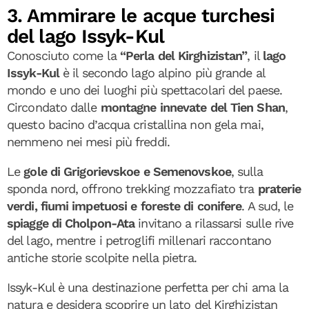
3. Ammirare le acque turchesi
del lago Issyk-Kul
Conosciuto come la
“Perla del Kirghizistan”
, il
lago
Issyk-Kul
è il secondo lago alpino più grande al
mondo e uno dei luoghi più spettacolari del paese.
Circondato dalle
montagne innevate del Tien Shan
,
questo bacino d’acqua cristallina non gela mai,
nemmeno nei mesi più freddi.
Le
gole di Grigorievskoe e Semenovskoe
, sulla
sponda nord, offrono trekking mozzafiato tra
praterie
verdi, fiumi impetuosi e foreste di conifere
. A sud, le
spiagge di Cholpon-Ata
invitano a rilassarsi sulle rive
del lago, mentre i petroglifi millenari raccontano
antiche storie scolpite nella pietra.
Issyk-Kul è una destinazione perfetta per chi ama la
natura e desidera scoprire un lato del Kirghizistan