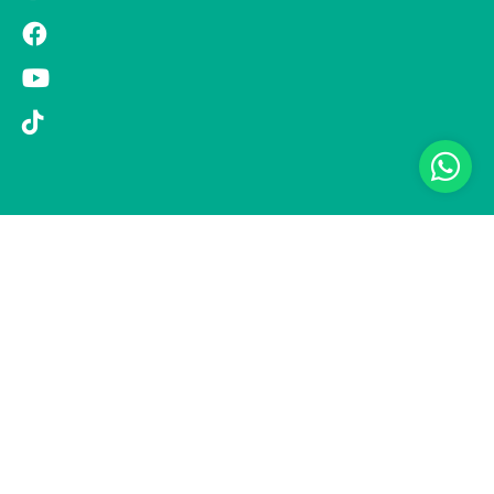
© 2019 Si Vola s.r.l. - Socio Unico - C.F./P.IVA 08326410720 - Via
Pietro Andrea Saccardo 9, 20134 Milano - capitale sociale versato
1.000.000,00 € - SCIA Protocollo n. 33779 del 25 Luglio 2019 -
Regione Puglia L.r. 15 novembre 2007, n. 34 come modificata dalla
L.r. 18 febbraio 2014 n. 6; L. n. 241/1990, art. 19 – Fondo di Garanzia
n° A/229.2626/2/2019/R - Copertura assicurativa con Compagnia
UNIPOLSAI 1/10346/319/176473762 -
Privacy policy
-
Preferenze
cookie
-
Informativa clienti
Realizzazione