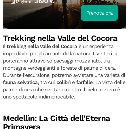
3190 €
13 giorni
Prenota ora
Trekking nella Valle del Cocora
Il
trekking nella Valle del Cocora
è un'esperienza
imperdibile per gli amanti della natura. I sentieri ci
porteranno attraverso paesaggi mozzafiato, tra
montagne verdeggianti e foreste di palme di cera.
Durante l'escursione, potremo avvistare una varietà di
fauna selvatica
, tra cui
colibrì
e
farfalle
. La vista delle
palme di cera che svettano contro il cielo azzurro è
uno spettacolo indimenticabile.
Medellìn: La Città dell'Eterna
Primavera