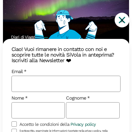
X
Diari di Viaggio
Ciao! Vuoi rimanere in contatto con noi e
scoprire tutte le novità SiVola in anteprima?
Il ritorno della Regina: quando
Iscriviti alla Newsletter ❤️
vedere l’aurora boreale in Islanda
Email
L’aurora boreale torna a dipingere i cieli d’Islanda:
ecco qual è il periodo migliore per vederla
Nome
Cognome
Accetto le condizioni della
Privacy policy
Il sottoscritto, esaminate le informazioni riportate nella privacy policy, nella