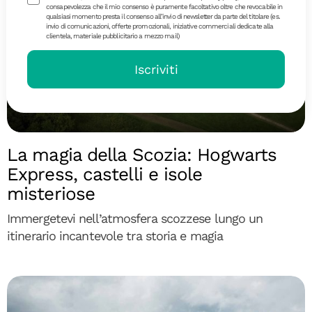
consapevolezza che il mio consenso è puramente facoltativo oltre che revocabile in
qualsiasi momento presta il consenso all’invio di newsletter da parte del titolare (es.
invio di comunicazioni, offerte promozionali, iniziative commerciali dedicate alla
clientela, materiale pubblicitario a mezzo mail)
Iscriviti
Diari di Viaggio
La magia della Scozia: Hogwarts
Express, castelli e isole
misteriose
Immergetevi nell’atmosfera scozzese lungo un
itinerario incantevole tra storia e magia