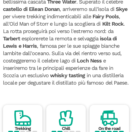
bellissima cascata
Three Water
. Superato il celebre
castello di Eilean Donan
, arriveremo sull'isola di
Skye
per vivere trekking indimenticabili alle
Fairy Pools
,
all'Old Man of Storr e lungo la scogliera di
Kilt Rock
.
La rotta proseguirà poi verso l'estremo nord: da
Tarbert
esplorerete la remota e selvaggia
isola di
Lewis e Harris
, famosa per le sue spiagge bianche
lambite dall'oceano. Sulla via del rientro verso sud,
costeggeremo il celebre lago di
Loch Ness
e
inseriremo tra le principali esperienze da fare in
Scozia un esclusivo
whisky tasting
in una distilleria
locale per degustare il distillato più famoso del Paese.
Trekking
Chill
On the road