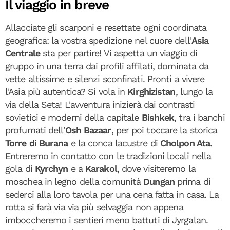
Il viaggio in breve
Allacciate gli scarponi e resettate ogni coordinata
geografica: la vostra spedizione nel cuore dell'
Asia
Centrale
sta per partire! Vi aspetta un viaggio di
gruppo in una terra dai profili affilati, dominata da
vette altissime e silenzi sconfinati. Pronti a vivere
l'Asia più autentica? Si vola in
Kirghizistan
, lungo la
via della Seta! L'avventura inizierà dai contrasti
sovietici e moderni della capitale
Bishkek
, tra i banchi
profumati dell'
Osh Bazaar
, per poi toccare la storica
Torre di Burana
e la conca lacustre di
Cholpon Ata
.
Entreremo in contatto con le tradizioni locali nella
gola di
Kyrchyn
e a
Karakol
, dove visiteremo la
moschea in legno della comunità
Dungan
prima di
sederci alla loro tavola per una cena fatta in casa. La
rotta si farà via via più selvaggia non appena
imboccheremo i sentieri meno battuti di Jyrgalan.