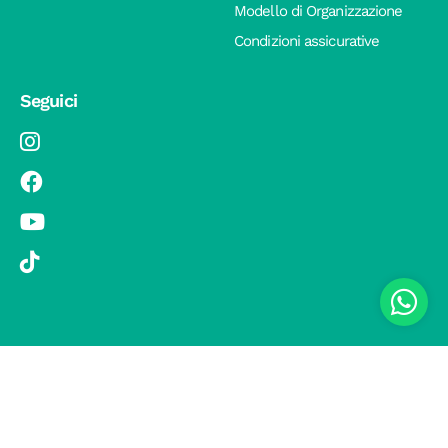
Modello di Organizzazione
Condizioni assicurative
Seguici
© 2019 Si Vola s.r.l. - Socio Unico - C.F./P.IVA 08326410720 - Via
Pietro Andrea Saccardo 9, 20134 Milano - capitale sociale versato
1.000.000,00 € - SCIA Protocollo n. 33779 del 25 Luglio 2019 -