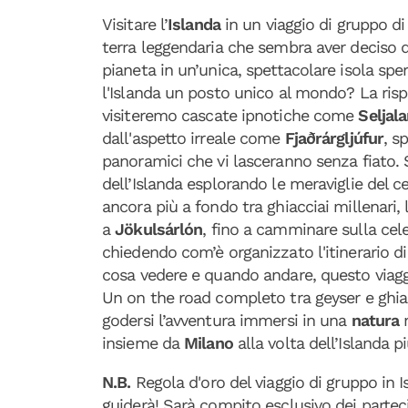
Visitare l’
Islanda
in un viaggio di gruppo di 
terra leggendaria che sembra aver deciso di
pianeta in un’unica, spettacolare isola sp
l'Islanda un posto unico al mondo? La risp
visiteremo cascate ipnotiche come
Seljal
dall'aspetto irreale come
Fjaðrárgljúfur
, s
panoramici che vi lasceranno senza fiato. S
dell’Islanda esplorando le meraviglie del c
ancora più a fondo tra ghiacciai millenari, l
a
Jökulsárlón
, fino a camminare sulla ce
chiedendo com’è organizzato l'itinerario di 
cosa vedere e quando andare, questo viaggi
Un on the road completo tra geyser e ghia
godersi l’avventura immersi in una
natura
insieme da
Milano
alla volta dell’Islanda p
N.B.
Regola d'oro del viaggio di gruppo in 
guiderà! Sarà compito esclusivo dei parteci