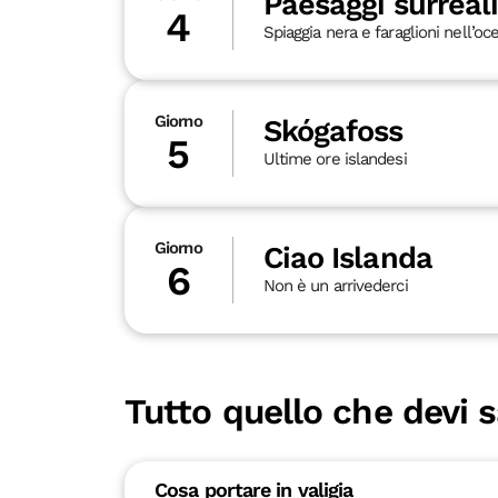
Paesaggi surreal
4
Spiaggia nera e faraglioni nell’oc
Giorno
Skógafoss
5
Ultime ore islandesi
Giorno
Ciao Islanda
6
Non è un arrivederci
Tutto quello che devi 
Cosa portare in valigia