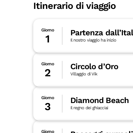
Itinerario di viaggio
Giorno
Partenza dall’Ita
1
Il nostro viaggio ha inizio
Giorno
Circolo d’Oro
2
Villaggio di Vik
Giorno
Diamond Beach
3
Il regno dei ghiacciai
Giorno