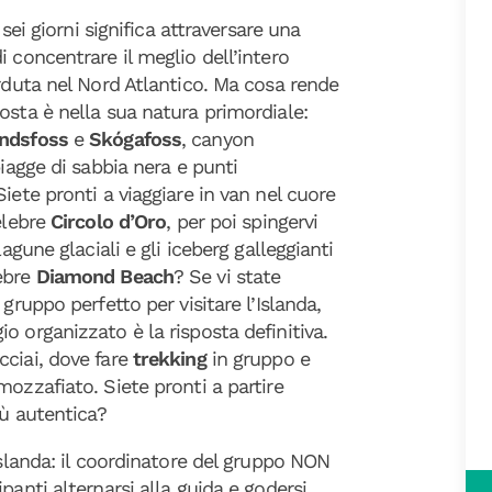
sei giorni significa attraversare una
 concentrare il meglio dell’intero
erduta nel Nord Atlantico. Ma cosa rende
osta è nella sua natura primordiale:
andsfoss
e
Skógafoss
, canyon
piagge di sabbia nera e punti
iete pronti a viaggiare in van nel cuore
elebre
Circolo d’Oro
, per poi spingervi
agune glaciali e gli iceberg galleggianti
lebre
Diamond Beach
? Se vi state
gruppo perfetto per visitare l’Islanda,
o organizzato è la risposta definitiva.
cciai, dove fare
trekking
in gruppo
e
mozzafiato. Siete pronti a partire
iù autentica?
Islanda: il coordinatore del gruppo NON
panti alternarsi alla guida e godersi