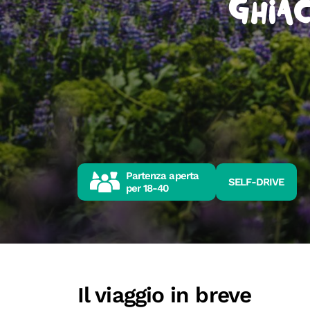
Ghiac
Partenza aperta
SELF-DRIVE
per
18-40
Il viaggio in breve