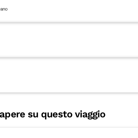
i
eano
sapere su questo viaggio