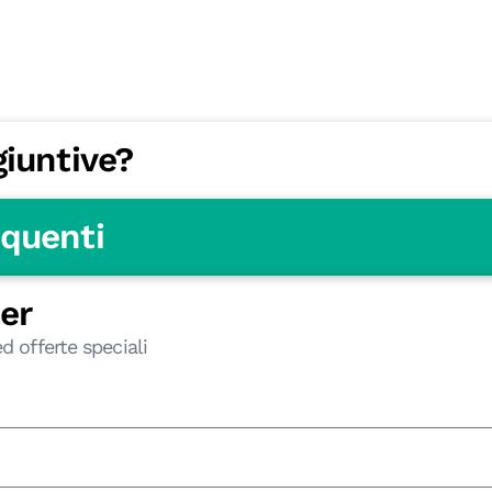
giuntive?
equenti
ter
d offerte speciali