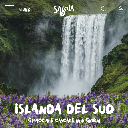
viaggi
Islanda del Sud
Ghiacciai e cascate in 6 giorni