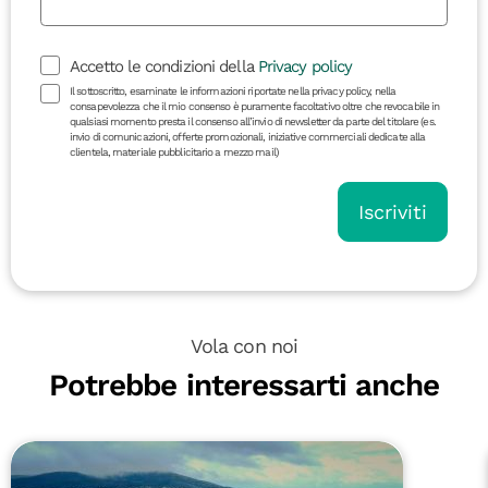
Accetto le condizioni della
Privacy policy
Il sottoscritto, esaminate le informazioni riportate nella privacy policy, nella
consapevolezza che il mio consenso è puramente facoltativo oltre che revocabile in
qualsiasi momento presta il consenso all’invio di newsletter da parte del titolare (es.
invio di comunicazioni, offerte promozionali, iniziative commerciali dedicate alla
clientela, materiale pubblicitario a mezzo mail)
Iscriviti
Vola con noi
Potrebbe interessarti anche