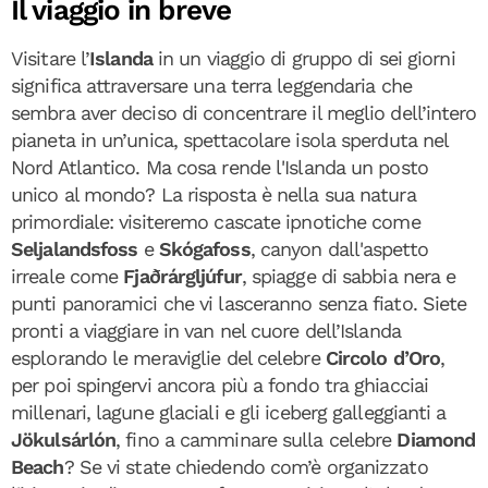
Il viaggio in breve
Visitare l’
Islanda
in un viaggio di gruppo di sei giorni
significa attraversare una terra leggendaria che
sembra aver deciso di concentrare il meglio dell’intero
pianeta in un’unica, spettacolare isola sperduta nel
Nord Atlantico. Ma cosa rende l'Islanda un posto
unico al mondo? La risposta è nella sua natura
primordiale: visiteremo cascate ipnotiche come
Seljalandsfoss
e
Skógafoss
, canyon dall'aspetto
irreale come
Fjaðrárgljúfur
, spiagge di sabbia nera e
punti panoramici che vi lasceranno senza fiato. Siete
pronti a viaggiare in van nel cuore dell’Islanda
esplorando le meraviglie del celebre
Circolo d’Oro
,
per poi spingervi ancora più a fondo tra ghiacciai
millenari, lagune glaciali e gli iceberg galleggianti a
Jökulsárlón
, fino a camminare sulla celebre
Diamond
Beach
? Se vi state chiedendo com’è organizzato