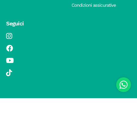
Condizioni assicurative
Seguici
© 2019 Si Vola s.r.l. - Socio Unico - C.F./P.IVA 08326410720 - Via
Pietro Andrea Saccardo 9, 20134 Milano - capitale sociale versato
1.000.000,00 € - SCIA Protocollo n. 33779 del 25 Luglio 2019 -
Regione Puglia L.r. 15 novembre 2007, n. 34 come modificata dalla