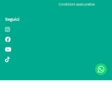
Condizioni assicurative
Seguici
© 2019 Si Vola s.r.l. - Socio Unico - C.F./P.IVA 08326410720 - Via
Pietro Andrea Saccardo 9, 20134 Milano - capitale sociale versato
1.000.000,00 € - SCIA Protocollo n. 33779 del 25 Luglio 2019 -
Regione Puglia L.r. 15 novembre 2007, n. 34 come modificata dalla