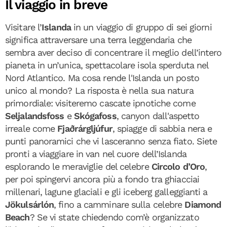
Il viaggio in breve
Visitare l’
Islanda
in un viaggio di gruppo di sei giorni
significa attraversare una terra leggendaria che
sembra aver deciso di concentrare il meglio dell’intero
pianeta in un’unica, spettacolare isola sperduta nel
Nord Atlantico. Ma cosa rende l'Islanda un posto
unico al mondo? La risposta è nella sua natura
primordiale: visiteremo cascate ipnotiche come
Seljalandsfoss
e
Skógafoss
, canyon dall'aspetto
irreale come
Fjaðrárgljúfur
, spiagge di sabbia nera e
punti panoramici che vi lasceranno senza fiato. Siete
pronti a viaggiare in van nel cuore dell’Islanda
esplorando le meraviglie del celebre
Circolo d’Oro
,
per poi spingervi ancora più a fondo tra ghiacciai
millenari, lagune glaciali e gli iceberg galleggianti a
Jökulsárlón
, fino a camminare sulla celebre
Diamond
Beach
? Se vi state chiedendo com’è organizzato