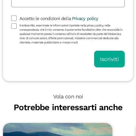
Accetto le condizioni della
Privacy policy
Il sottoscritto, esaminate le informazioni riportate nella privacy policy, nella
consapevolezza che il mio consenso è puramente facoltativo oltre che revocabile in
qualsiasi momento presta il consenso all’invio di newsletter da parte del titolare (es.
invio di comunicazioni, offerte promozionali, iniziative commerciali dedicate alla
clientela, materiale pubblicitario a mezzo mail)
Iscriviti
Vola con noi
Potrebbe interessarti anche