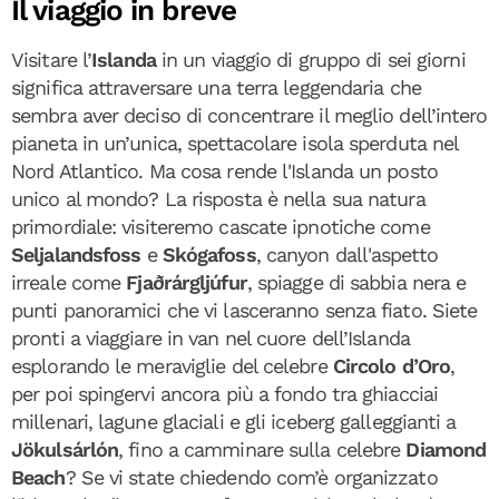
Il viaggio in breve
Visitare l’
Islanda
in un viaggio di gruppo di sei giorni
significa attraversare una terra leggendaria che
sembra aver deciso di concentrare il meglio dell’intero
pianeta in un’unica, spettacolare isola sperduta nel
Nord Atlantico. Ma cosa rende l'Islanda un posto
unico al mondo? La risposta è nella sua natura
primordiale: visiteremo cascate ipnotiche come
Seljalandsfoss
e
Skógafoss
, canyon dall'aspetto
irreale come
Fjaðrárgljúfur
, spiagge di sabbia nera e
punti panoramici che vi lasceranno senza fiato. Siete
pronti a viaggiare in van nel cuore dell’Islanda
esplorando le meraviglie del celebre
Circolo d’Oro
,
per poi spingervi ancora più a fondo tra ghiacciai
millenari, lagune glaciali e gli iceberg galleggianti a
Jökulsárlón
, fino a camminare sulla celebre
Diamond
Beach
? Se vi state chiedendo com’è organizzato