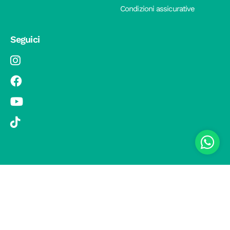
Condizioni assicurative
Seguici
© 2019 Si Vola s.r.l. - Socio Unico - C.F./P.IVA 08326410720 - Via
Pietro Andrea Saccardo 9, 20134 Milano - capitale sociale versato
1.000.000,00 € - SCIA Protocollo n. 33779 del 25 Luglio 2019 -
Regione Puglia L.r. 15 novembre 2007, n. 34 come modificata dalla