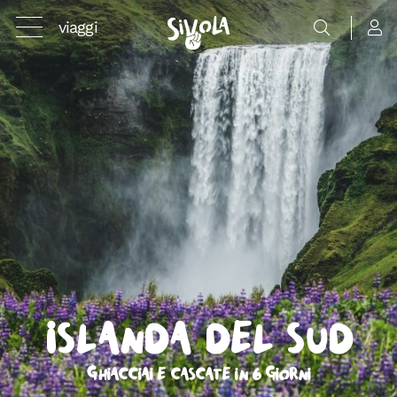
viaggi
Islanda del Sud
Ghiacciai e cascate in 6 giorni