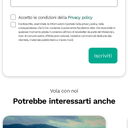
Accetto le condizioni della
Privacy policy
Il sottoscritto, esaminate le informazioni riportate nella privacy policy, nella
consapevolezza che il mio consenso è puramente facoltativo oltre che revocabile in
qualsiasi momento presta il consenso all’invio di newsletter da parte del titolare (es.
invio di comunicazioni, offerte promozionali, iniziative commerciali dedicate alla
clientela, materiale pubblicitario a mezzo mail)
Iscriviti
Vola con noi
Potrebbe interessarti anche