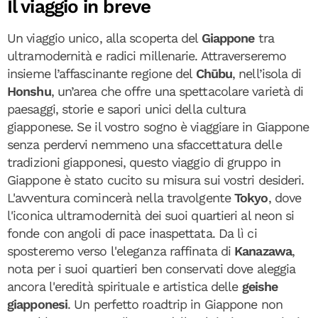
Il viaggio in breve
Un viaggio unico, alla scoperta del
Giappone
tra
ultramodernità e radici millenarie. Attraverseremo
insieme l’affascinante regione del
Chūbu
, nell’isola di
Honshu
, un’area che offre una spettacolare varietà di
paesaggi, storie e sapori unici della cultura
giapponese. Se il vostro sogno è viaggiare in Giappone
senza perdervi nemmeno una sfaccettatura delle
tradizioni giapponesi, questo viaggio di gruppo in
Giappone è stato cucito su misura sui vostri desideri.
L'avventura comincerà nella travolgente
Tokyo
, dove
l'iconica ultramodernità dei suoi quartieri al neon si
fonde con angoli di pace inaspettata. Da lì ci
sposteremo verso l'eleganza raffinata di
Kanazawa
,
nota per i suoi quartieri ben conservati dove aleggia
ancora l'eredità spirituale e artistica delle
geishe
giapponesi
. Un perfetto roadtrip in Giappone non