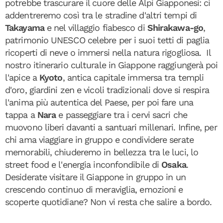
potrebbe trascurare il cuore delle Alpi Giapponesi: ci
addentreremo così tra le stradine d'altri tempi di
Takayama
e nel villaggio fiabesco di
Shirakawa-go
,
patrimonio UNESCO celebre per i suoi tetti di paglia
ricoperti di neve o immersi nella natura rigogliosa. Il
nostro itinerario culturale in Giappone raggiungerà poi
l'apice a
Kyoto
, antica capitale immersa tra templi
d'oro, giardini zen e vicoli tradizionali dove si respira
l'anima più autentica del Paese, per poi fare una
tappa a
Nara
e passeggiare tra i cervi sacri che
muovono liberi davanti a santuari millenari. Infine, per
chi ama viaggiare in gruppo e condividere serate
memorabili, chiuderemo in bellezza tra le luci, lo
street food e l'energia inconfondibile di
Osaka
.
Desiderate visitare il Giappone in gruppo in un
crescendo continuo di meraviglia, emozioni e
scoperte quotidiane? Non vi resta che salire a bordo.