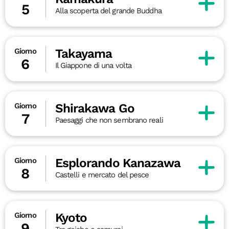
5
Alla scoperta del grande Buddha
Takayama
Giorno
6
Il Giappone di una volta
Shirakawa Go
Giorno
7
Paesaggi che non sembrano reali
Esplorando Kanazawa
Giorno
8
Castelli e mercato del pesce
Kyoto
Giorno
9