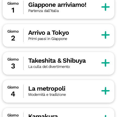
Giappone arriviamo!
Giorno
1
Partenza dall’Italia
Arrivo a Tokyo
Giorno
2
Primi passi in Giappone
Takeshita & Shibuya
Giorno
3
La culla del divertimento
La metropoli
Giorno
4
Modernità e tradizione
Kamakura
Giorno