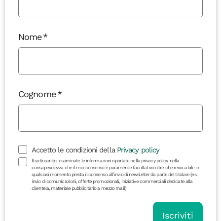
Nome
Cognome
Accetto le condizioni della
Privacy policy
Il sottoscritto, esaminate le informazioni riportate nella privacy policy, nella
consapevolezza che il mio consenso è puramente facoltativo oltre che revocabile in
qualsiasi momento presta il consenso all’invio di newsletter da parte del titolare (es.
invio di comunicazioni, offerte promozionali, iniziative commerciali dedicate alla
clientela, materiale pubblicitario a mezzo mail)
Iscriviti