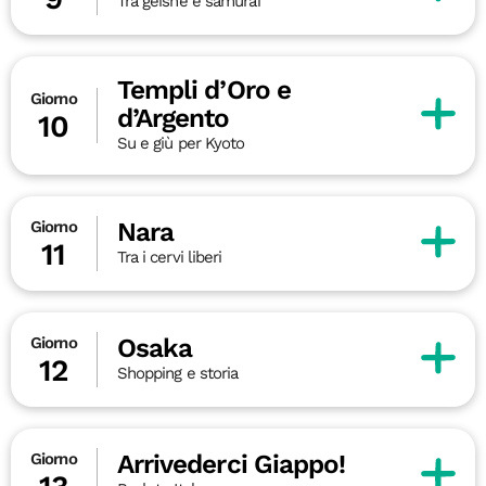
Tra geishe e samurai
Templi d’Oro e
Giorno
d’Argento
10
Su e giù per Kyoto
Nara
Giorno
11
Tra i cervi liberi
Osaka
Giorno
12
Shopping e storia
Arrivederci Giappo!
Giorno