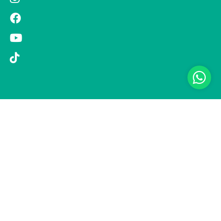
© 2019 Si Vola s.r.l. - Socio Unico - C.F./P.IVA 08326410720 - Via
Pietro Andrea Saccardo 9, 20134 Milano - capitale sociale versato
1.000.000,00 € - SCIA Protocollo n. 33779 del 25 Luglio 2019 -
Regione Puglia L.r. 15 novembre 2007, n. 34 come modificata dalla
L.r. 18 febbraio 2014 n. 6; L. n. 241/1990, art. 19 – Fondo di Garanzia
n° A/229.2626/2/2019/R - Copertura assicurativa con Compagnia
UNIPOLSAI 1/10346/319/176473762 -
Privacy policy
-
Preferenze
cookie
-
Informativa clienti
Realizzazione