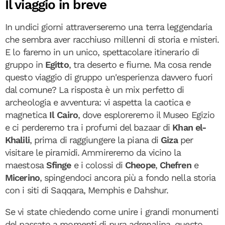
Il viaggio in breve
In undici giorni attraverseremo una terra leggendaria
che sembra aver racchiuso millenni di storia e misteri.
E lo faremo in un unico, spettacolare itinerario di
gruppo in
Egitto
, tra deserto e fiume. Ma cosa rende
questo viaggio di gruppo un'esperienza davvero fuori
dal comune? La risposta è un mix perfetto di
archeologia e avventura: vi aspetta la caotica e
magnetica
Il Cairo
, dove esploreremo il Museo Egizio
e ci perderemo tra i profumi del bazaar di
Khan el-
Khalili
, prima di raggiungere la piana di
Giza
per
visitare le piramidi. Ammireremo da vicino la
maestosa
Sfinge
e i colossi di
Cheope
,
Chefren
e
Micerino
, spingendoci ancora più a fondo nella storia
con i siti di Saqqara, Memphis e Dahshur.
Se vi state chiedendo come unire i grandi monumenti
del passato a momenti di pura adrenalina, questo