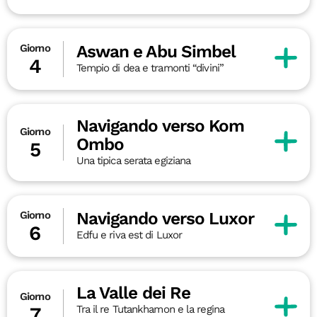
Aswan e Abu Simbel
Giorno
4
Tempio di dea e tramonti “divini”
Navigando verso Kom
Giorno
Ombo
5
Una tipica serata egiziana
Navigando verso Luxor
Giorno
6
Edfu e riva est di Luxor
La Valle dei Re
Giorno
Tra il re Tutankhamon e la regina
7