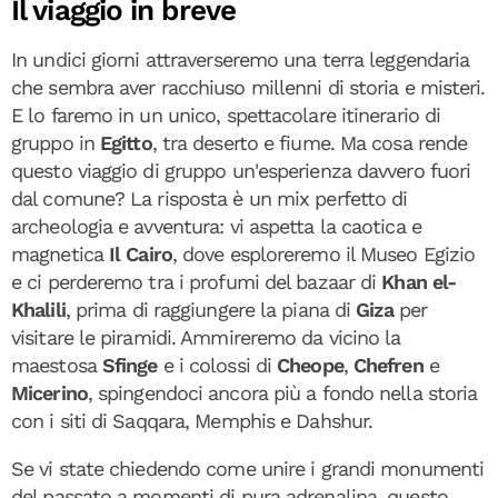
Il viaggio in breve
In undici giorni attraverseremo una terra leggendaria
che sembra aver racchiuso millenni di storia e misteri.
E lo faremo in un unico, spettacolare itinerario di
gruppo in
Egitto
, tra deserto e fiume. Ma cosa rende
questo viaggio di gruppo un'esperienza davvero fuori
dal comune? La risposta è un mix perfetto di
archeologia e avventura: vi aspetta la caotica e
magnetica
Il Cairo
, dove esploreremo il Museo Egizio
e ci perderemo tra i profumi del bazaar di
Khan el-
Khalili
, prima di raggiungere la piana di
Giza
per
visitare le piramidi. Ammireremo da vicino la
maestosa
Sfinge
e i colossi di
Cheope
,
Chefren
e
Micerino
, spingendoci ancora più a fondo nella storia
con i siti di Saqqara, Memphis e Dahshur.
Se vi state chiedendo come unire i grandi monumenti
del passato a momenti di pura adrenalina, questo