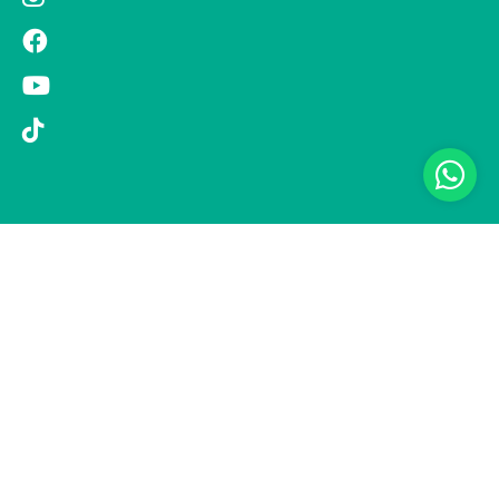
© 2019 Si Vola s.r.l. - Socio Unico - C.F./P.IVA 08326410720 - Via
Pietro Andrea Saccardo 9, 20134 Milano - capitale sociale versato
1.000.000,00 € - SCIA Protocollo n. 33779 del 25 Luglio 2019 -
Regione Puglia L.r. 15 novembre 2007, n. 34 come modificata dalla
L.r. 18 febbraio 2014 n. 6; L. n. 241/1990, art. 19 – Fondo di Garanzia
n° A/229.2626/2/2019/R - Copertura assicurativa con Compagnia
UNIPOLSAI 1/10346/319/176473762 -
Privacy policy
-
Preferenze
cookie
-
Informativa clienti
Realizzazione