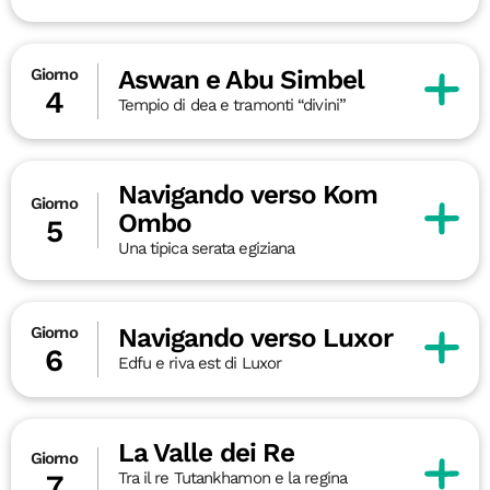
Aswan e Abu Simbel
Giorno
4
Tempio di dea e tramonti “divini”
Navigando verso Kom
Giorno
Ombo
5
Una tipica serata egiziana
Navigando verso Luxor
Giorno
6
Edfu e riva est di Luxor
La Valle dei Re
Giorno
Tra il re Tutankhamon e la regina
7