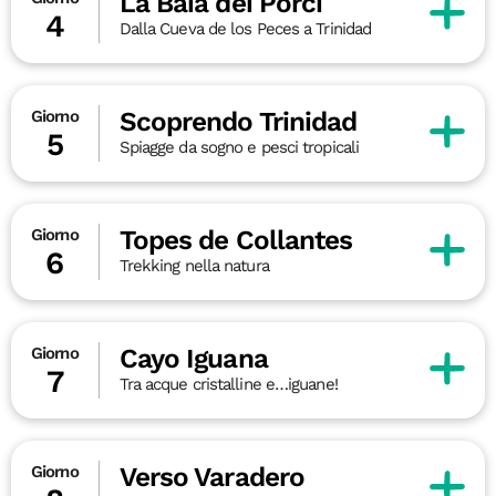
La Baia dei Porci
4
Dalla Cueva de los Peces a Trinidad
Scoprendo Trinidad
Giorno
5
Spiagge da sogno e pesci tropicali
Topes de Collantes
Giorno
6
Trekking nella natura
Cayo Iguana
Giorno
7
Tra acque cristalline e…iguane!
Verso Varadero
Giorno