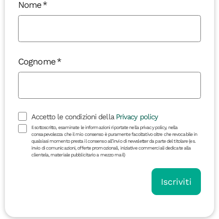
Nome
Cognome
Accetto le condizioni della
Privacy policy
Il sottoscritto, esaminate le informazioni riportate nella privacy policy, nella
consapevolezza che il mio consenso è puramente facoltativo oltre che revocabile in
qualsiasi momento presta il consenso all’invio di newsletter da parte del titolare (es.
invio di comunicazioni, offerte promozionali, iniziative commerciali dedicate alla
clientela, materiale pubblicitario a mezzo mail)
Iscriviti