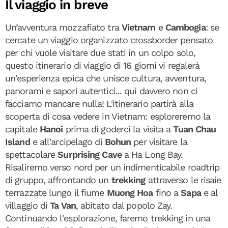
Il viaggio in breve
Un’avventura mozzafiato tra
Vietnam
e
Cambogia
: se
cercate un viaggio organizzato crossborder pensato
per chi vuole visitare due stati in un colpo solo,
questo itinerario di viaggio di 16 giorni vi regalerà
un'esperienza epica che unisce cultura, avventura,
panorami e sapori autentici... qui davvero non ci
facciamo mancare nulla! L'itinerario partirà alla
scoperta di cosa vedere in Vietnam: esploreremo la
capitale
Hanoi
prima di goderci la visita a
Tuan Chau
Island
e all'arcipelago di
Bohun
per visitare la
spettacolare
Surprising Cave
a Ha Long Bay.
Risaliremo verso nord per un indimenticabile roadtrip
di gruppo, affrontando un
trekking
attraverso le risaie
terrazzate lungo il fiume
Muong Hoa
fino a
Sapa
e al
villaggio di
Ta Van
, abitato dal popolo Zay.
Continuando l'esplorazione, faremo trekking in una