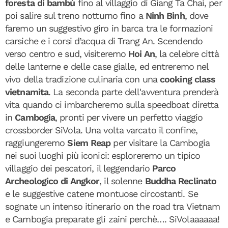
foresta di bambù
fino al villaggio di Giang Ta Chai, per
poi salire sul treno notturno fino a
Ninh Binh
, dove
faremo un suggestivo giro in barca tra le formazioni
carsiche e i corsi d’acqua di Trang An. Scendendo
verso centro e sud, visiteremo
Hoi An
, la celebre città
delle lanterne e delle case gialle, ed entreremo nel
vivo della tradizione culinaria con una
cooking class
vietnamita
. La seconda parte dell'avventura prenderà
vita quando ci imbarcheremo sulla speedboat diretta
in
Cambogia
, pronti per vivere un perfetto viaggio
crossborder SiVola. Una volta varcato il confine,
raggiungeremo
Siem Reap
per visitare la Cambogia
nei suoi luoghi più iconici: esploreremo un tipico
villaggio dei pescatori, il leggendario
Parco
Archeologico di Angkor
, il solenne
Buddha Reclinato
e le suggestive catene montuose circostanti. Se
sognate un intenso itinerario on the road tra Vietnam
e Cambogia preparate gli zaini perchè…. SiVolaaaaaa!