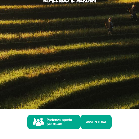
Risalendo il Mekong
Partenza aperta
AVVENTURA
per
18-40