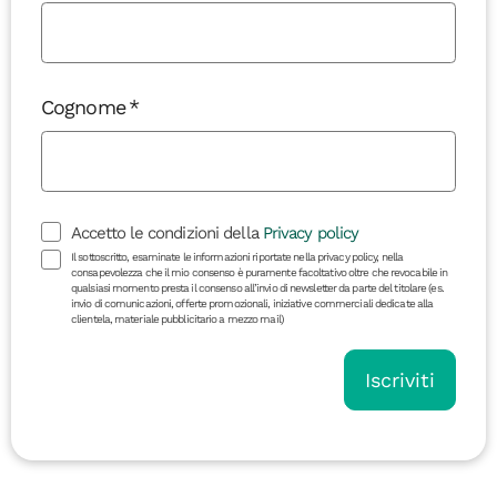
Cognome
Accetto le condizioni della
Privacy policy
Il sottoscritto, esaminate le informazioni riportate nella privacy policy, nella
consapevolezza che il mio consenso è puramente facoltativo oltre che revocabile in
qualsiasi momento presta il consenso all’invio di newsletter da parte del titolare (es.
invio di comunicazioni, offerte promozionali, iniziative commerciali dedicate alla
clientela, materiale pubblicitario a mezzo mail)
Iscriviti