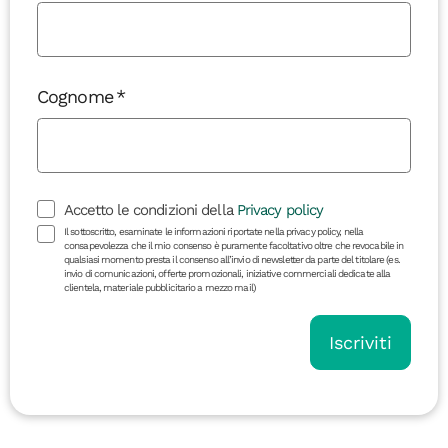
Cognome
Accetto le condizioni della
Privacy policy
Il sottoscritto, esaminate le informazioni riportate nella privacy policy, nella
consapevolezza che il mio consenso è puramente facoltativo oltre che revocabile in
qualsiasi momento presta il consenso all’invio di newsletter da parte del titolare (es.
invio di comunicazioni, offerte promozionali, iniziative commerciali dedicate alla
clientela, materiale pubblicitario a mezzo mail)
Iscriviti