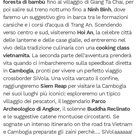
foresta di bambù
fino al villaggio di Giang Ta Chai, per
poi salire sul treno notturno fino a
Ninh Binh
, dove
faremo un suggestivo giro in barca tra le formazioni
carsiche e i corsi d’acqua di Trang An. Scendendo
verso centro e sud, visiteremo
Hoi An
, la celebre città
delle lanterne e delle case gialle, ed entreremo nel
vivo della tradizione culinaria con una
cooking class
vietnamita
. La seconda parte dell'avventura prenderà
vita quando ci imbarcheremo sulla speedboat diretta
in
Cambogia
, pronti per vivere un perfetto viaggio
crossborder SiVola. Una volta varcato il confine,
raggiungeremo
Siem Reap
per visitare la Cambogia
nei suoi luoghi più iconici: esploreremo un tipico
villaggio dei pescatori, il leggendario
Parco
Archeologico di Angkor
, il solenne
Buddha Reclinato
e le suggestive catene montuose circostanti. Se
sognate un intenso itinerario on the road tra Vietnam
e Cambogia preparate gli zaini perchè…. SiVolaaaaaa!