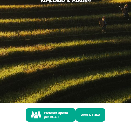
Risalendo il Mekong
Partenza aperta
AVVENTURA
per
18-40