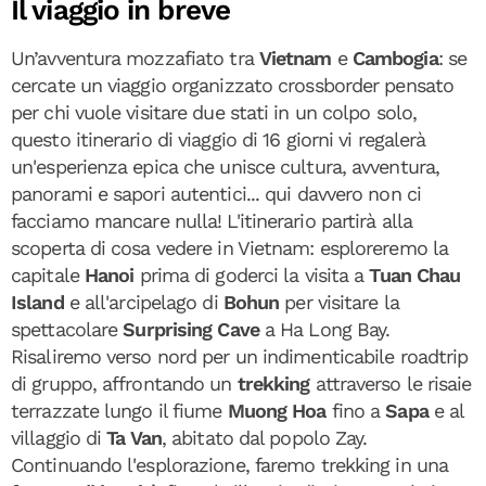
Il viaggio in breve
Un’avventura mozzafiato tra
Vietnam
e
Cambogia
: se
cercate un viaggio organizzato crossborder pensato
per chi vuole visitare due stati in un colpo solo,
questo itinerario di viaggio di 16 giorni vi regalerà
un'esperienza epica che unisce cultura, avventura,
panorami e sapori autentici... qui davvero non ci
facciamo mancare nulla! L'itinerario partirà alla
scoperta di cosa vedere in Vietnam: esploreremo la
capitale
Hanoi
prima di goderci la visita a
Tuan Chau
Island
e all'arcipelago di
Bohun
per visitare la
spettacolare
Surprising Cave
a Ha Long Bay.
Risaliremo verso nord per un indimenticabile roadtrip
di gruppo, affrontando un
trekking
attraverso le risaie
terrazzate lungo il fiume
Muong Hoa
fino a
Sapa
e al
villaggio di
Ta Van
, abitato dal popolo Zay.
Continuando l'esplorazione, faremo trekking in una