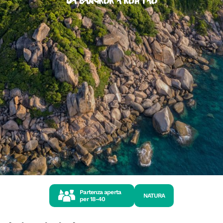
da Bangkok a Koh Tao
Partenza aperta
NATURA
per
18-40