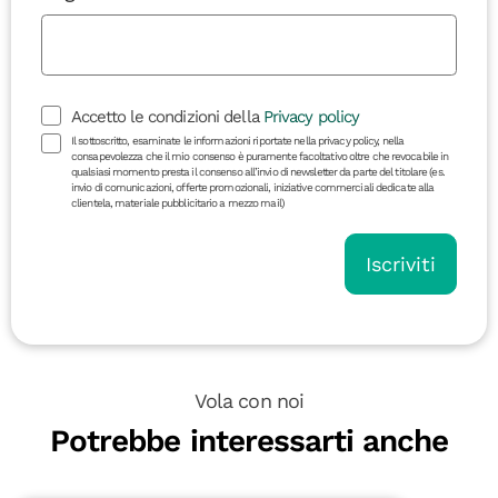
Accetto le condizioni della
Privacy policy
Il sottoscritto, esaminate le informazioni riportate nella privacy policy, nella
consapevolezza che il mio consenso è puramente facoltativo oltre che revocabile in
qualsiasi momento presta il consenso all’invio di newsletter da parte del titolare (es.
invio di comunicazioni, offerte promozionali, iniziative commerciali dedicate alla
clientela, materiale pubblicitario a mezzo mail)
Iscriviti
Vola con noi
Potrebbe interessarti anche