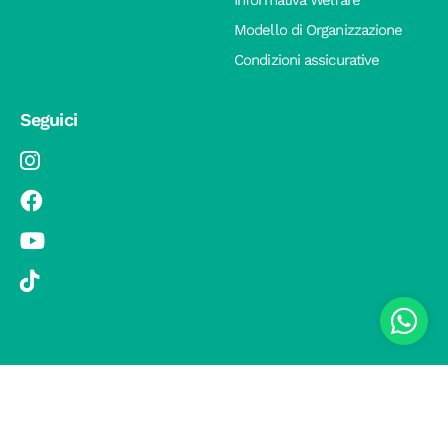
Modello di Organizzazione
Condizioni assicurative
Seguici
© 2019 Si Vola s.r.l. - Socio Unico - C.F./P.IVA 08326410720 - Via
Pietro Andrea Saccardo 9, 20134 Milano - capitale sociale versato