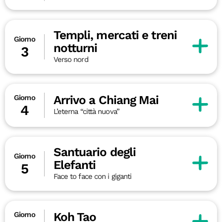
Templi, mercati e treni
Giorno
notturni
3
Verso nord
Arrivo a Chiang Mai
Giorno
4
L’eterna “città nuova”
Santuario degli
Giorno
Elefanti
5
Face to face con i giganti
Koh Tao
Giorno